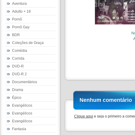
Aventura
Adulto + 18
Pornô
Pornô Gay
N
BDR
Coleções de Graça
Comédia
Corrida
DVD-R
DVD-R 2
Documentários
Drama
Épico
Nenhum comentário
Evangélicos
Evangélicos
Clique aqui
e seja o primeiro a comen
Evangélicos
Fantasia