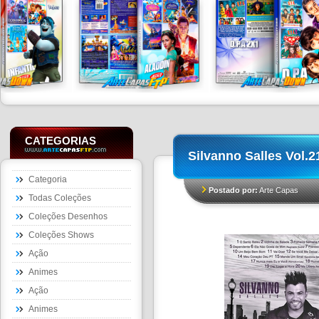
CATEGORIAS
Silvanno Salles Vol.2
Categoria
Postado por:
Arte Capas
Todas Coleções
Coleções Desenhos
Coleções Shows
Ação
Animes
Ação
Animes