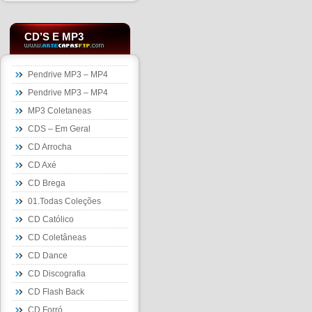
CD’S E MP3
Pendrive MP3 – MP4
Pendrive MP3 – MP4
MP3 Coletaneas
CDS – Em Geral
CD Arrocha
CD Axé
CD Brega
01.Todas Coleções
CD Católico
CD Coletâneas
CD Dance
CD Discografia
CD Flash Back
CD Forró