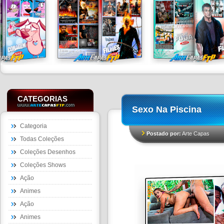
CATEGORIAS
Sexo Na Piscina
Categoria
Postado por:
Arte Capas
Todas Coleções
Coleções Desenhos
Coleções Shows
Ação
Animes
Ação
Animes