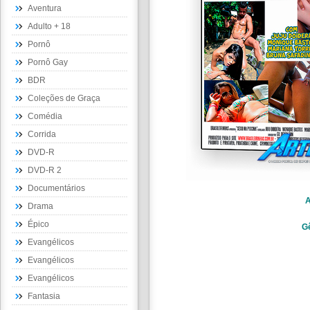
Aventura
Adulto + 18
Pornô
Pornô Gay
BDR
Coleções de Graça
Comédia
Corrida
DVD-R
DVD-R 2
Documentários
A
Drama
Épico
G
Evangélicos
Evangélicos
Evangélicos
Fantasia