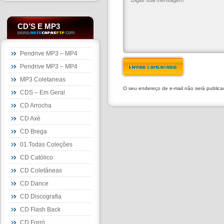
CD’S E MP3
Pendrive MP3 – MP4
Pendrive MP3 – MP4
ENVIAR COMENTÁRIO
MP3 Coletaneas
O seu endereço de e-mail não será public
CDS – Em Geral
CD Arrocha
CD Axé
CD Brega
01.Todas Coleções
CD Católico
CD Coletâneas
CD Dance
CD Discografia
CD Flash Back
CD Forró