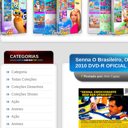
CATEGORIAS
Senna O Brasileiro, 
2010 DVD-R OFICIAL
Categoria
Postado por:
Arte Capas
Todas Coleções
Coleções Desenhos
Coleções Shows
Ação
Animes
Ação
Animes