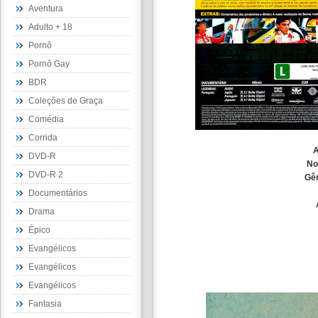
Aventura
Adulto + 18
Pornô
Pornô Gay
BDR
Coleções de Graça
Comédia
Corrida
A
DVD-R
N
DVD-R 2
Gê
Documentários
Drama
Épico
Evangélicos
Evangélicos
Evangélicos
Fantasia