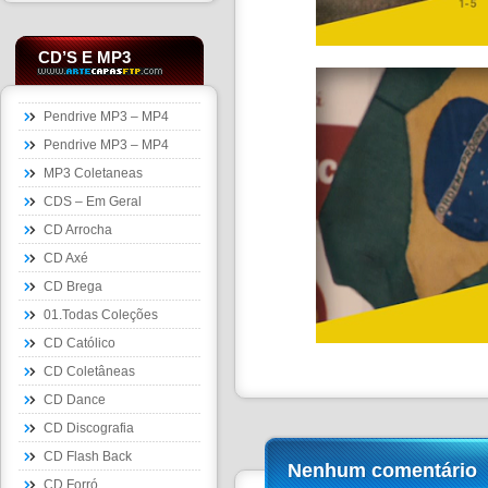
CD’S E MP3
Pendrive MP3 – MP4
Pendrive MP3 – MP4
MP3 Coletaneas
CDS – Em Geral
CD Arrocha
CD Axé
CD Brega
01.Todas Coleções
CD Católico
CD Coletâneas
CD Dance
CD Discografia
CD Flash Back
Nenhum comentário
CD Forró