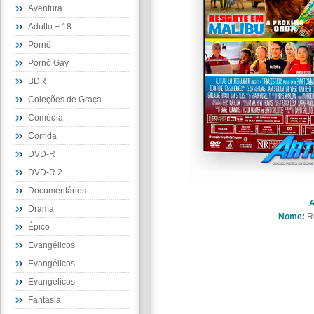
Aventura
Adulto + 18
Pornô
Pornô Gay
BDR
Coleções de Graça
Comédia
Corrida
DVD-R
DVD-R 2
Documentários
A
Drama
Nome:
R
Épico
Evangélicos
Evangélicos
Evangélicos
Fantasia