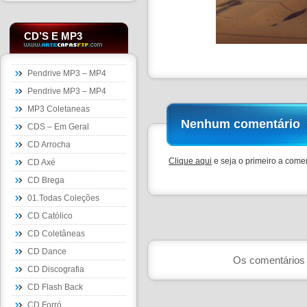
CD’S E MP3
Pendrive MP3 – MP4
Pendrive MP3 – MP4
MP3 Coletaneas
Nenhum comentário
CDS – Em Geral
CD Arrocha
Clique aqui
e seja o primeiro a comen
CD Axé
CD Brega
01.Todas Coleções
CD Católico
CD Coletâneas
CD Dance
Os comentários 
CD Discografia
CD Flash Back
CD Forró