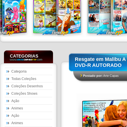
CATEGORIAS
Resgate em Malibu A
DVD-R AUTORADO
Categoria
Postado por:
Arte Capas
Todas Coleções
Coleções Desenhos
Coleções Shows
Ação
Animes
Ação
Animes