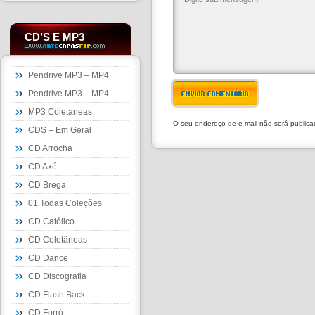
CD’S E MP3
Pendrive MP3 – MP4
Pendrive MP3 – MP4
ENVIAR COMENTÁRIO
MP3 Coletaneas
O seu endereço de e-mail não será public
CDS – Em Geral
CD Arrocha
CD Axé
CD Brega
01.Todas Coleções
CD Católico
CD Coletâneas
CD Dance
CD Discografia
CD Flash Back
CD Forró