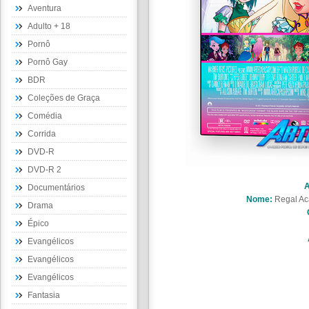
Aventura
Adulto + 18
Pornô
Pornô Gay
BDR
Coleções de Graça
Comédia
Corrida
DVD-R
DVD-R 2
A
Documentários
Nome:
Regal Ac
Drama
Épico
Evangélicos
Evangélicos
Evangélicos
Fantasia