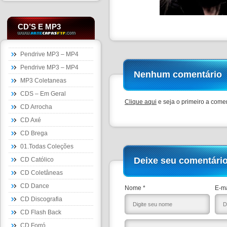
CD’S E MP3
Pendrive MP3 – MP4
Pendrive MP3 – MP4
Nenhum comentário
MP3 Coletaneas
CDS – Em Geral
Clique aqui
e seja o primeiro a comen
CD Arrocha
CD Axé
CD Brega
01.Todas Coleções
Deixe seu comentári
CD Católico
CD Coletâneas
CD Dance
Nome *
E-ma
CD Discografia
CD Flash Back
CD Forró