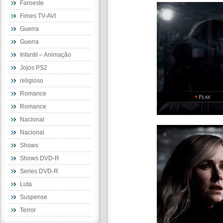
Faroeste
Fimes TV-AVI
Guerra
Guerra
Infantil – Animação
Jojos PS2
religioso
Romance
Romance
Nacional
Nacional
Shows
Shows DVD-R
Series DVD-R
Luta
Suspense
Terror