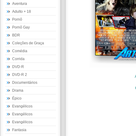
Aventura
Adulto + 18
Pornô
Pornô Gay
BDR
Coleções de Graça
Comédia
Corrida
DVD-R
DVD-R 2
Documentários
Drama
Épico
Evangélicos
Evangélicos
Evangélicos
Fantasia