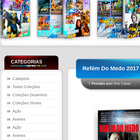
CATEGORIAS
Refém Do Medo 201
Categoria
Postado por:
Arte Capas
Todas Coleções
Coleções Desenhos
Coleções Shows
Ação
Animes
Ação
Animes