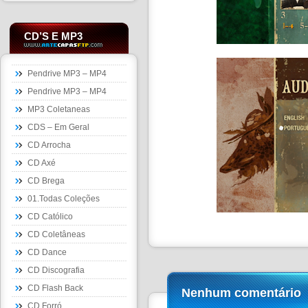
CD’S E MP3
Pendrive MP3 – MP4
Pendrive MP3 – MP4
MP3 Coletaneas
CDS – Em Geral
CD Arrocha
CD Axé
CD Brega
01.Todas Coleções
CD Católico
CD Coletâneas
CD Dance
CD Discografia
CD Flash Back
Nenhum comentário
CD Forró