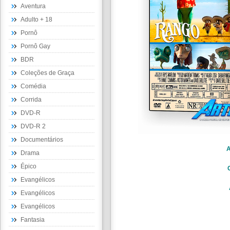
Aventura
Adulto + 18
Pornô
Pornô Gay
BDR
Coleções de Graça
Comédia
Corrida
DVD-R
DVD-R 2
Documentários
A
Drama
Épico
Evangélicos
Evangélicos
Evangélicos
Fantasia