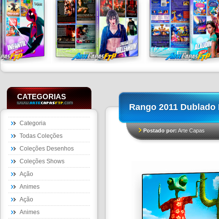
CATEGORIAS
Rango 2011 Dublado
Categoria
Postado por:
Arte Capas
Todas Coleções
Coleções Desenhos
Coleções Shows
Ação
Animes
Ação
Animes