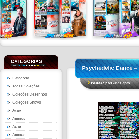
CATEGORIAS
Psychedelic Dance – 
Categoria
Postado por:
Arte Capas
Todas Coleções
Coleções Desenhos
Coleções Shows
Ação
Animes
Ação
Animes