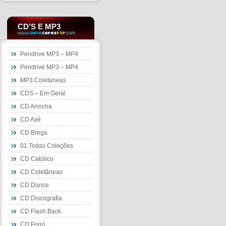
CD’S E MP3
Pendrive MP3 – MP4
Pendrive MP3 – MP4
MP3 Coletaneas
CDS – Em Geral
CD Arrocha
CD Axé
CD Brega
01.Todas Coleções
CD Católico
CD Coletâneas
CD Dance
CD Discografia
CD Flash Back
CD Forró