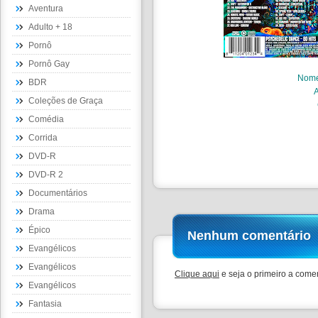
Aventura
Adulto + 18
Pornô
Pornô Gay
Nom
BDR
Coleções de Graça
Comédia
Corrida
DVD-R
DVD-R 2
Documentários
Drama
Épico
Nenhum comentário
Evangélicos
Evangélicos
Clique aqui
e seja o primeiro a comen
Evangélicos
Fantasia