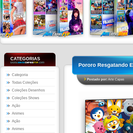
CATEGORIAS
Pororo Resgatando E
Categoria
Postado por:
Arte Capas
Todas Coleções
Coleções Desenhos
Coleções Shows
Ação
Animes
Ação
Animes