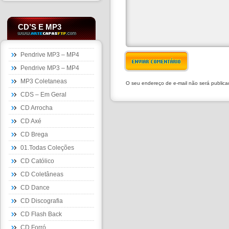
CD’S E MP3
Pendrive MP3 – MP4
ENVIAR COMENTÁRIO
Pendrive MP3 – MP4
MP3 Coletaneas
O seu endereço de e-mail não será public
CDS – Em Geral
CD Arrocha
CD Axé
CD Brega
01.Todas Coleções
CD Católico
CD Coletâneas
CD Dance
CD Discografia
CD Flash Back
CD Forró