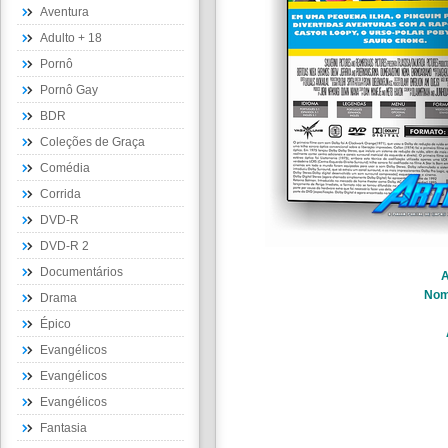
Aventura
Adulto + 18
Pornô
Pornô Gay
BDR
Coleções de Graça
Comédia
Corrida
DVD-R
DVD-R 2
Documentários
A
Nom
Drama
Épico
Evangélicos
Evangélicos
Evangélicos
Fantasia