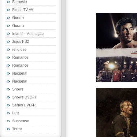
Faroeste
Fimes TV-AVI
Guerra
Guerra
Infantil – Animação
Jojos PS2
religioso
Romance
Romance
Nacional
Nacional
Shows
Shows DVD-R
Series DVD-R
Luta
Suspense
Terror