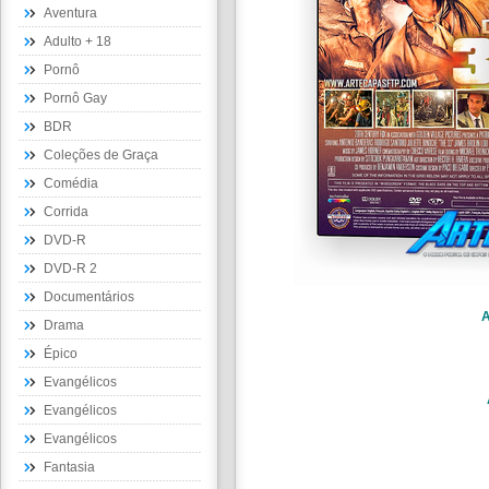
Aventura
Adulto + 18
Pornô
Pornô Gay
BDR
Coleções de Graça
Comédia
Corrida
DVD-R
DVD-R 2
Documentários
A
Drama
Épico
Evangélicos
Evangélicos
Evangélicos
Fantasia