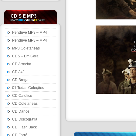
CD’S E MP3
Pendrive MP3 – MP4
Pendrive MP3 – MP4
MP3 Coletaneas
CDS – Em Geral
CD Arrocha
CD Axé
CD Brega
01.Todas Coleções
CD Católico
CD Coletâneas
CD Dance
CD Discografia
CD Flash Back
CD Forró