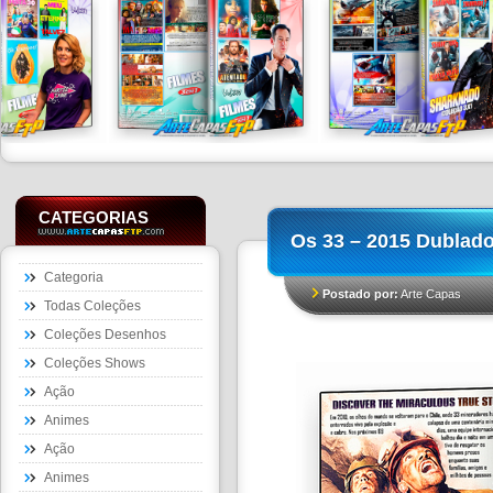
CATEGORIAS
Os 33 – 2015 Dublad
Categoria
Postado por:
Arte Capas
Todas Coleções
Coleções Desenhos
Coleções Shows
Ação
Animes
Ação
Animes