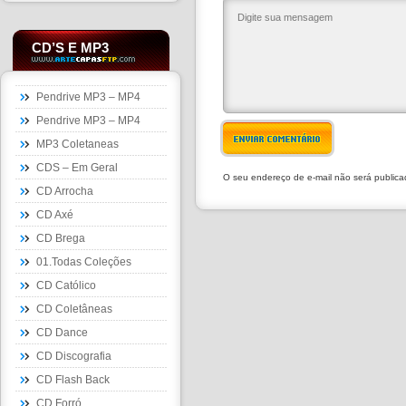
CD’S E MP3
Pendrive MP3 – MP4
Pendrive MP3 – MP4
ENVIAR COMENTÁRIO
MP3 Coletaneas
CDS – Em Geral
O seu endereço de e-mail não será public
CD Arrocha
CD Axé
CD Brega
01.Todas Coleções
CD Católico
CD Coletâneas
CD Dance
CD Discografia
CD Flash Back
CD Forró