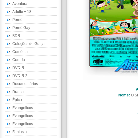
Aventura
Adulto + 18
Pornô
Pornô Gay
BDR
Coleções de Graça
Comédia
Corrida
DVD-R
DVD-R 2
Documentários
A
Drama
Nome:
O S
Épico
Evangélicos
Evangélicos
Evangélicos
Fantasia