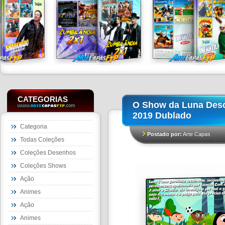
CATEGORIAS
O Show da Luna Desc
2019 Dublado
Categoria
Postado por:
Arte Capas
Todas Coleções
Coleções Desenhos
Coleções Shows
Ação
Animes
Ação
Animes