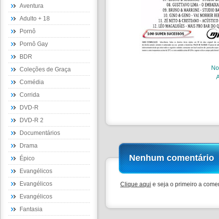
Aventura
Adulto + 18
Pornô
Pornô Gay
BDR
N
Coleções de Graça
Comédia
Corrida
DVD-R
DVD-R 2
Documentários
Drama
Nenhum comentário
Épico
Evangélicos
Evangélicos
Clique aqui
e seja o primeiro a comen
Evangélicos
Fantasia