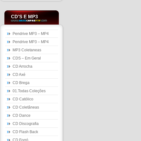
CD’S E MP3
Pendrive MP3 – MP4
Pendrive MP3 – MP4
MP3 Coletaneas
CDS – Em Geral
CD Arrocha
CD Axé
CD Brega
01.Todas Coleções
CD Católico
CD Coletâneas
CD Dance
CD Discografia
CD Flash Back
CD Forró