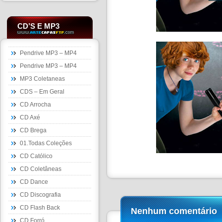
CD’S E MP3
Pendrive MP3 – MP4
Pendrive MP3 – MP4
MP3 Coletaneas
CDS – Em Geral
CD Arrocha
CD Axé
CD Brega
01.Todas Coleções
CD Católico
CD Coletâneas
CD Dance
CD Discografia
CD Flash Back
Nenhum comentário
CD Forró