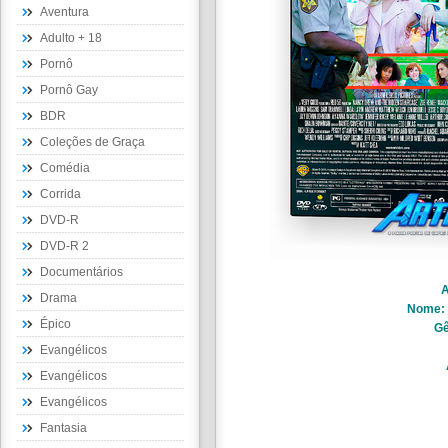
Aventura
Adulto + 18
Pornô
Pornô Gay
BDR
Coleções de Graça
Comédia
Corrida
DVD-R
DVD-R 2
Documentários
A
Drama
Nome:
Épico
Gê
Evangélicos
Evangélicos
Evangélicos
Fantasia