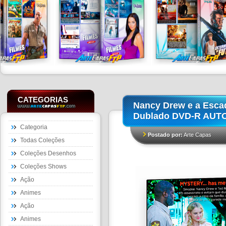
CATEGORIAS
Nancy Drew e a Esca
Dublado DVD-R AU
Categoria
Postado por:
Arte Capas
Todas Coleções
Coleções Desenhos
Coleções Shows
Ação
Animes
Ação
Animes