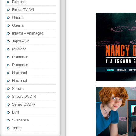
Faroeste
Fimes TV-AVI
Guerra
Guerra
Infantil – Animação
Jojos PS2
religioso
Romance
Romance
Nacional
Nacional
Shows
Shows DVD-R
Series DVD-R
Luta
Suspense
Terror