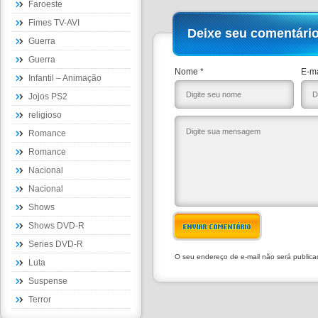
Faroeste
Fimes TV-AVI
Deixe seu comentári
Guerra
Guerra
Nome *
E-ma
Infantil – Animação
Jojos PS2
religioso
Romance
Romance
Nacional
Nacional
Shows
Shows DVD-R
ENVIAR COMENTÁRIO
Series DVD-R
O seu endereço de e-mail não será public
Luta
Suspense
Terror