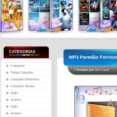
CATEGORIAS
MP3 Paredão Forroze
Categoria
Postado por:
Arte Capas
Todas Coleções
Coleções Desenhos
Coleções Shows
Ação
Animes
Ação
Animes