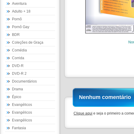
Aventura
Adulto + 18
Pornô
Pornô Gay
BDR
No
Coleções de Graça
Comédia
Corrida
DVD-R
DVD-R 2
Documentários
Drama
Nenhum comentário
Épico
Evangélicos
Evangélicos
Clique aqui
e seja o primeiro a comen
Evangélicos
Fantasia