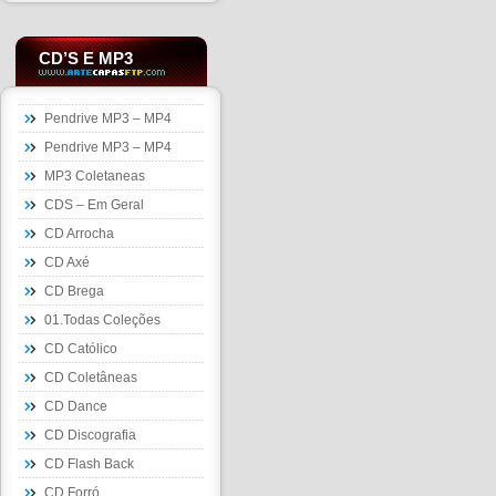
CD’S E MP3
Pendrive MP3 – MP4
Pendrive MP3 – MP4
MP3 Coletaneas
CDS – Em Geral
CD Arrocha
CD Axé
CD Brega
01.Todas Coleções
CD Católico
CD Coletâneas
CD Dance
CD Discografia
CD Flash Back
CD Forró