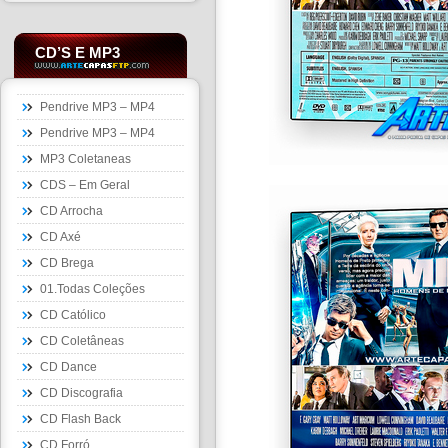
CD’S E MP3
Pendrive MP3 – MP4
Pendrive MP3 – MP4
MP3 Coletaneas
CDS – Em Geral
CD Arrocha
CD Axé
CD Brega
01.Todas Coleções
CD Católico
CD Coletâneas
CD Dance
CD Discografia
CD Flash Back
CD Forró