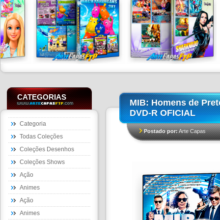
CATEGORIAS
MIB: Homens de Preto
DVD-R OFICIAL
Categoria
Postado por:
Arte Capas
Todas Coleções
Coleções Desenhos
Coleções Shows
Ação
Animes
Ação
Animes