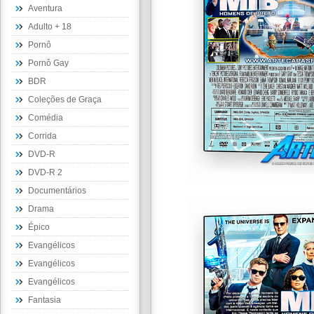
Aventura
Adulto + 18
Pornô
Pornô Gay
BDR
Coleções de Graça
Comédia
Corrida
DVD-R
DVD-R 2
Documentários
Drama
Épico
Evangélicos
Evangélicos
Evangélicos
Fantasia