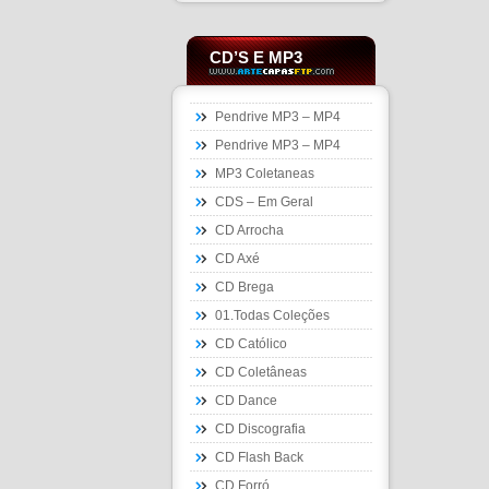
CD’S E MP3
Pendrive MP3 – MP4
Pendrive MP3 – MP4
MP3 Coletaneas
CDS – Em Geral
CD Arrocha
CD Axé
CD Brega
01.Todas Coleções
CD Católico
CD Coletâneas
CD Dance
CD Discografia
CD Flash Back
CD Forró