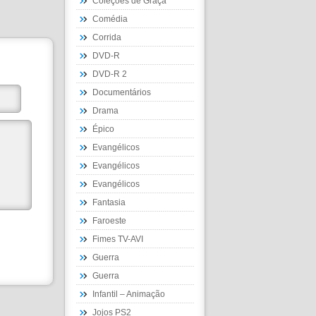
Coleções de Graça
Comédia
Corrida
DVD-R
DVD-R 2
Documentários
Drama
Épico
Evangélicos
Evangélicos
Evangélicos
Fantasia
Faroeste
Fimes TV-AVI
Guerra
Guerra
Infantil – Animação
Jojos PS2