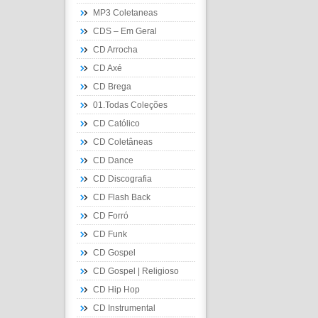
MP3 Coletaneas
CDS – Em Geral
CD Arrocha
CD Axé
CD Brega
01.Todas Coleções
CD Católico
CD Coletâneas
CD Dance
CD Discografia
CD Flash Back
CD Forró
CD Funk
CD Gospel
CD Gospel | Religioso
CD Hip Hop
CD Instrumental