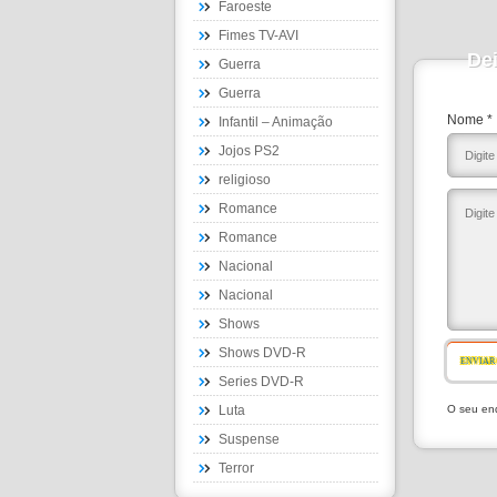
Faroeste
Fimes TV-AVI
De
Guerra
Guerra
Nome *
Infantil – Animação
Jojos PS2
religioso
Romance
Romance
Nacional
Nacional
Shows
Shows DVD-R
ENVIAR
Series DVD-R
Luta
O seu end
Suspense
Terror