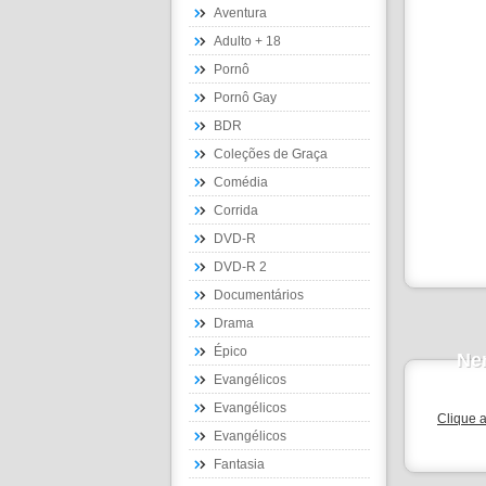
Aventura
Adulto + 18
Pornô
Pornô Gay
BDR
Coleções de Graça
Comédia
Corrida
DVD-R
DVD-R 2
Documentários
Drama
Épico
Ne
Evangélicos
Evangélicos
Clique 
Evangélicos
Fantasia