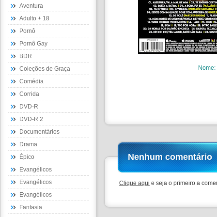
Aventura
Adulto + 18
Pornô
Pornô Gay
BDR
Nome
:
Coleções de Graça
Comédia
Corrida
DVD-R
DVD-R 2
Documentários
Drama
Nenhum comentário
Épico
Evangélicos
Evangélicos
Clique aqui
e seja o primeiro a comen
Evangélicos
Fantasia