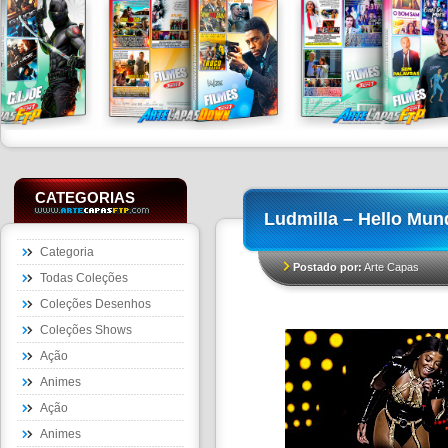
CATEGORIAS
Ludmilla – Hello Mun
Categoria
Postado por:
Arte Capas
Todas Coleções
Coleções Desenhos
Coleções Shows
Ação
Animes
Ação
Animes