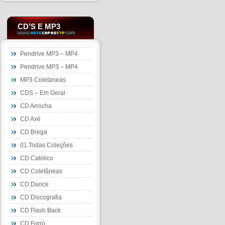
CD’S E MP3
Pendrive MP3 – MP4
Pendrive MP3 – MP4
MP3 Coletaneas
CDS – Em Geral
CD Arrocha
CD Axé
CD Brega
01.Todas Coleções
CD Católico
CD Coletâneas
CD Dance
CD Discografia
CD Flash Back
CD Forró