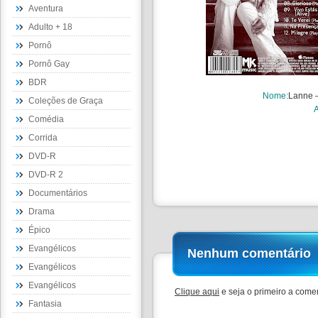
Aventura
Adulto + 18
Pornô
Pornô Gay
BDR
Nome
:
Lanne –
Coleções de Graça
Comédia
Corrida
DVD-R
DVD-R 2
Documentários
Drama
Épico
Evangélicos
Nenhum comentário
Evangélicos
Evangélicos
Clique aqui
e seja o primeiro a comen
Fantasia