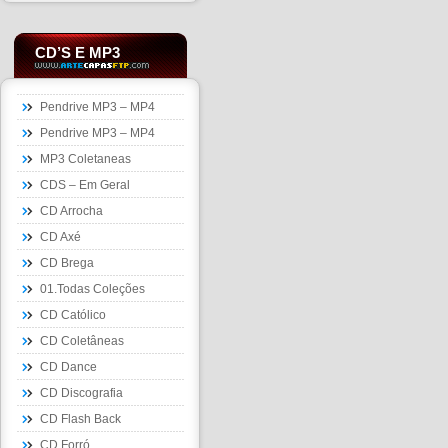
CD’S E MP3
Pendrive MP3 – MP4
Pendrive MP3 – MP4
MP3 Coletaneas
CDS – Em Geral
CD Arrocha
CD Axé
CD Brega
01.Todas Coleções
CD Católico
CD Coletâneas
CD Dance
CD Discografia
CD Flash Back
CD Forró