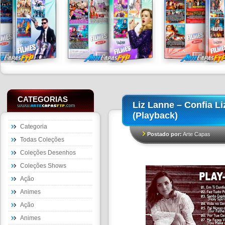
CATEGORIAS
Liz Lanne – Confia Li
(Playback)
Categoria
Postado por:
Arte Capas
Todas Coleções
Coleções Desenhos
Coleções Shows
Ação
Animes
Ação
Animes