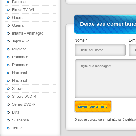
Faroeste
Fimes TV-AVI
Guerra
Deixe seu comentári
Guerra
Infantil – Animação
Nome *
E-ma
Jojos PS2
religioso
Romance
Romance
Nacional
Nacional
Shows
Shows DVD-R
Series DVD-R
ENVIAR COMENTÁRIO
Luta
O seu endereço de e-mail não será public
Suspense
Terror