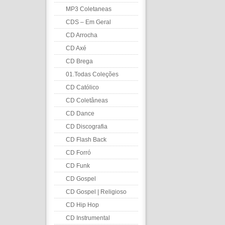
MP3 Coletaneas
CDS – Em Geral
CD Arrocha
CD Axé
CD Brega
01.Todas Coleções
CD Católico
CD Coletâneas
CD Dance
CD Discografia
CD Flash Back
CD Forró
CD Funk
CD Gospel
CD Gospel | Religioso
CD Hip Hop
CD Instrumental