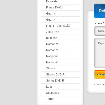
Faroeste
Fimes TV-AVI
De
Guerra
Guerra
Nome *
Infantil – Animação
Jojos PS2
religioso
Romance
Romance
Nacional
Nacional
Shows
Shows DVD-R
ENVIA
Series DVD-R
O seu end
Luta
Suspense
Terror