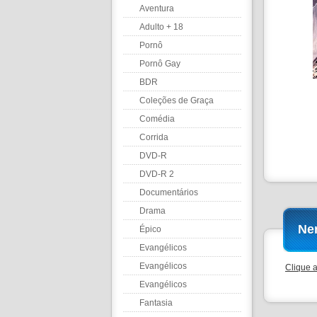
Aventura
Adulto + 18
Pornô
Pornô Gay
BDR
Coleções de Graça
Comédia
Corrida
DVD-R
DVD-R 2
Documentários
Drama
Ne
Épico
Evangélicos
Evangélicos
Clique 
Evangélicos
Fantasia