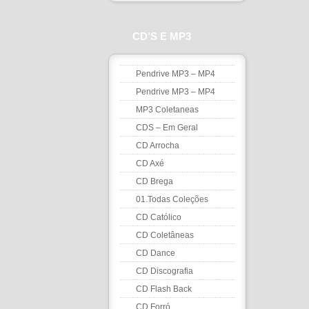
CD’S E MP3
Pendrive MP3 – MP4
Pendrive MP3 – MP4
MP3 Coletaneas
CDS – Em Geral
CD Arrocha
CD Axé
CD Brega
01.Todas Coleções
CD Católico
CD Coletâneas
CD Dance
CD Discografia
CD Flash Back
CD Forró