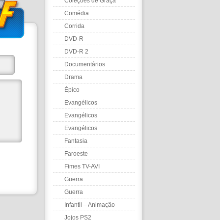
Coleções de Graça
Comédia
Corrida
DVD-R
DVD-R 2
Documentários
Drama
Épico
Evangélicos
Evangélicos
Evangélicos
Fantasia
Faroeste
Fimes TV-AVI
Guerra
Guerra
Infantil – Animação
Jojos PS2