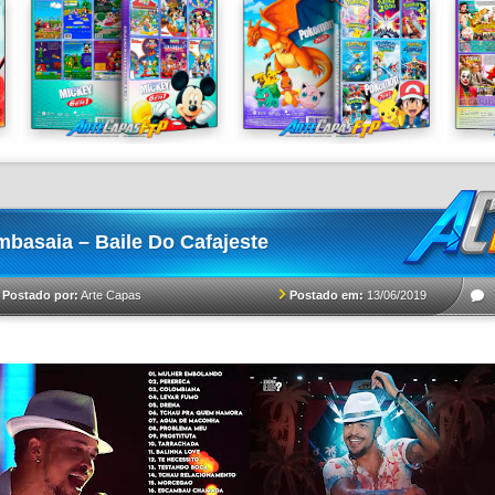
basaia – Baile Do Cafajeste
Postado em:
13/06/2019
Postado por:
Arte Capas