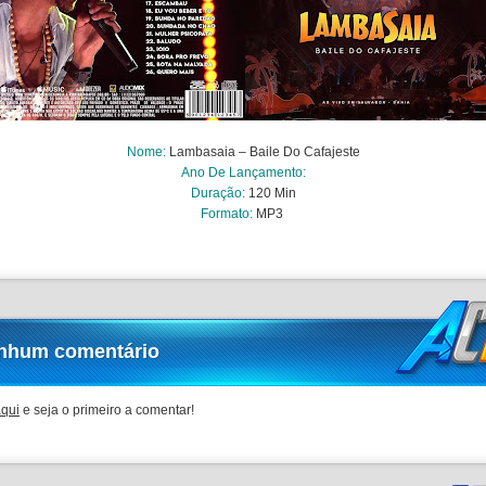
Nome
:
Lambasaia – Baile Do Cafajeste
Ano De Lançamento:
Duração:
120 Min
Formato:
MP3
nhum comentário
aqui
e seja o primeiro a comentar!