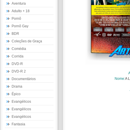
Aventura
Adulto + 18
Pornô
Pornô Gay
BDR
Coleções de Graça
Comédia
Corrida
DVD-R
DVD-R 2
Nome:
A 
Documentários
Drama
Épico
Evangélicos
Evangélicos
Evangélicos
Fantasia