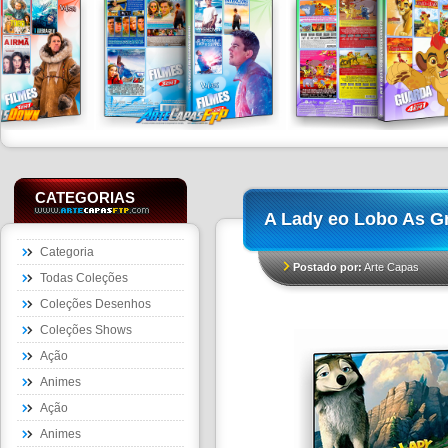
CATEGORIAS
A Lady eo Lobo As G
Categoria
Postado por:
Arte Capas
Todas Coleções
Coleções Desenhos
Coleções Shows
Ação
Animes
Ação
Animes