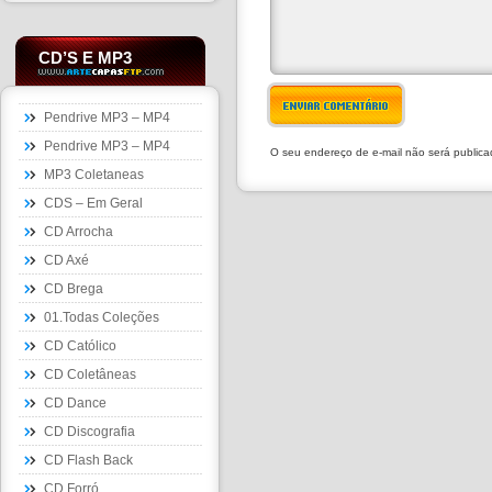
CD’S E MP3
ENVIAR COMENTÁRIO
Pendrive MP3 – MP4
Pendrive MP3 – MP4
O seu endereço de e-mail não será public
MP3 Coletaneas
CDS – Em Geral
CD Arrocha
CD Axé
CD Brega
01.Todas Coleções
CD Católico
CD Coletâneas
CD Dance
CD Discografia
CD Flash Back
CD Forró