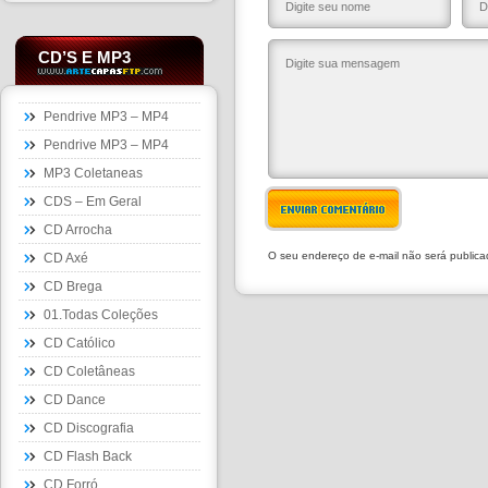
CD’S E MP3
Pendrive MP3 – MP4
Pendrive MP3 – MP4
MP3 Coletaneas
CDS – Em Geral
ENVIAR COMENTÁRIO
CD Arrocha
O seu endereço de e-mail não será public
CD Axé
CD Brega
01.Todas Coleções
CD Católico
CD Coletâneas
CD Dance
CD Discografia
CD Flash Back
CD Forró