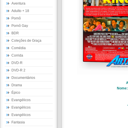
Aventura
Adulto + 18
Pornô
Pornô Gay
BDR
Coleções de Graça
Comédia
Corrida
DVD-R
DVD-R 2
Documentários
A
Drama
Nome
Épico
Evangélicos
Evangélicos
Evangélicos
Fantasia