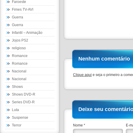
Faroeste
Fimes TV-AVI
Guerra
Guerra
Infantil – Animação
Jojos PS2
religioso
Romance
Nenhum comentário
Romance
Nacional
Clique aqui
e seja o primeiro a comen
Nacional
Shows
Shows DVD-R
Series DVD-R
Deixe seu comentári
Luta
Suspense
Terror
Nome *
E-ma