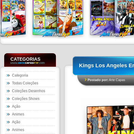
CATEGORIAS
Kings Los Angeles 
Categoria
Postado por:
Arte Capas
Todas Coleções
Coleções Desenhos
Coleções Shows
Ação
Animes
Ação
Animes