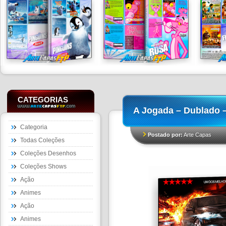
CATEGORIAS
A Jogada – Dublado 
Categoria
Postado por:
Arte Capas
Todas Coleções
Coleções Desenhos
Coleções Shows
Ação
Animes
Ação
Animes