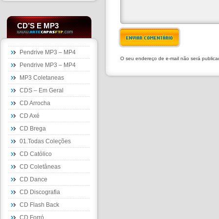
CD’S E MP3
ENVIAR COMENTÁRIO
Pendrive MP3 – MP4
O seu endereço de e-mail não será public
Pendrive MP3 – MP4
MP3 Coletaneas
CDS – Em Geral
CD Arrocha
CD Axé
CD Brega
01.Todas Coleções
CD Católico
CD Coletâneas
CD Dance
CD Discografia
CD Flash Back
CD Forró