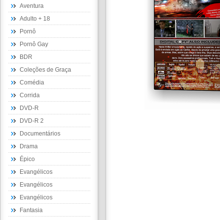
Aventura
Adulto + 18
Pornô
Pornô Gay
BDR
Coleções de Graça
Comédia
Corrida
DVD-R
DVD-R 2
Documentários
Drama
Épico
Evangélicos
Evangélicos
Evangélicos
Fantasia