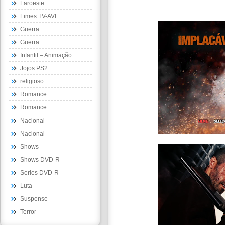
Faroeste
Fimes TV-AVI
Guerra
Guerra
Infantil – Animação
Jojos PS2
religioso
Romance
Romance
Nacional
Nacional
Shows
Shows DVD-R
Series DVD-R
Luta
Suspense
Terror