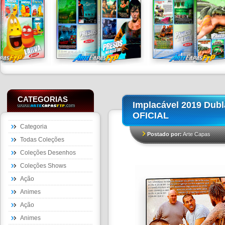
CATEGORIAS
Implacável 2019 Dub
OFICIAL
Categoria
Postado por:
Arte Capas
Todas Coleções
Coleções Desenhos
Coleções Shows
Ação
Animes
Ação
Animes