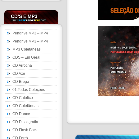
CD’S E MP3
Pendrive MP3 – MP4
Pendrive MP3 – MP4
MP3 Coletaneas
CDS – Em Geral
CD Arrocha
CD Axé
CD Brega
01.Todas Coleções
CD Católico
CD Coletâneas
CD Dance
CD Discografia
CD Flash Back
CD Forró