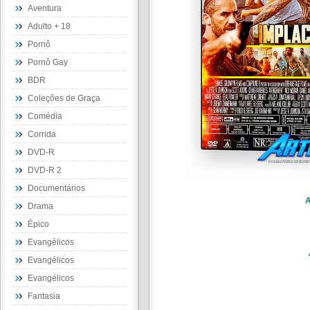
Aventura
Adulto + 18
Pornô
Pornô Gay
BDR
Coleções de Graça
Comédia
Corrida
DVD-R
DVD-R 2
Documentários
A
Drama
Épico
Evangélicos
Evangélicos
Evangélicos
Fantasia