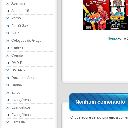
Aventura
Adulto + 18
Pornô
Pornô Gay
BDR
Nome
:
Forró 
Coleções de Graça
Comédia
Corrida
DVD-R
DVD-R 2
Documentários
Drama
Épico
Evangélicos
Nenhum comentário
Evangélicos
Evangélicos
Clique aqui
e seja o primeiro a comen
Fantasia