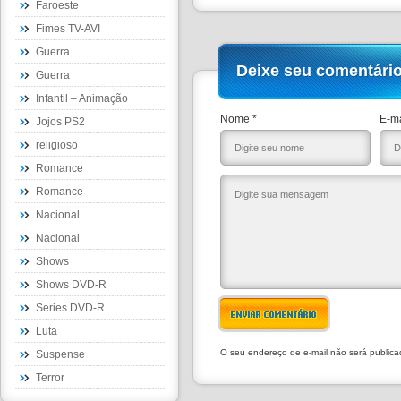
Faroeste
Fimes TV-AVI
Guerra
Deixe seu comentári
Guerra
Infantil – Animação
Nome *
E-ma
Jojos PS2
religioso
Romance
Romance
Nacional
Nacional
Shows
Shows DVD-R
Series DVD-R
ENVIAR COMENTÁRIO
Luta
O seu endereço de e-mail não será public
Suspense
Terror