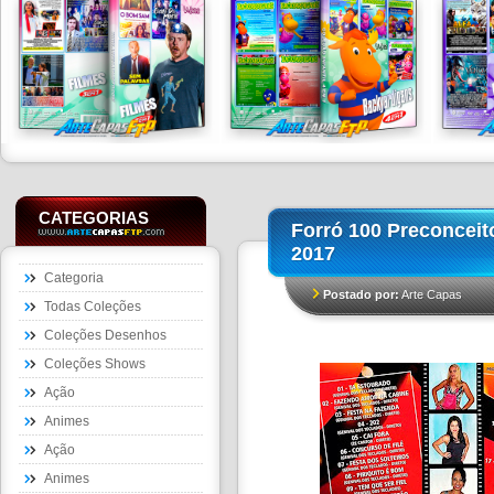
CATEGORIAS
Forró 100 Preconceit
2017
Categoria
Postado por:
Arte Capas
Todas Coleções
Coleções Desenhos
Coleções Shows
Ação
Animes
Ação
Animes