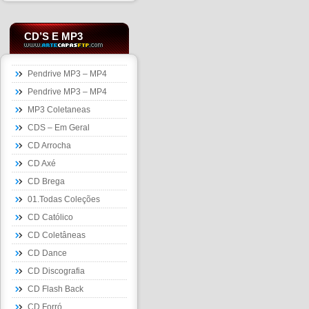
CD’S E MP3
Pendrive MP3 – MP4
Pendrive MP3 – MP4
MP3 Coletaneas
CDS – Em Geral
CD Arrocha
CD Axé
CD Brega
01.Todas Coleções
CD Católico
CD Coletâneas
CD Dance
CD Discografia
CD Flash Back
CD Forró