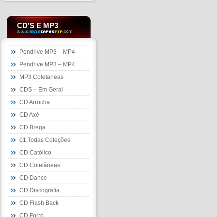
CD’S E MP3
Pendrive MP3 – MP4
Pendrive MP3 – MP4
MP3 Coletaneas
CDS – Em Geral
CD Arrocha
CD Axé
CD Brega
01.Todas Coleções
CD Católico
CD Coletâneas
CD Dance
CD Discografia
CD Flash Back
CD Forró