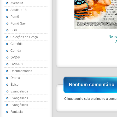
Aventura
Adulto + 18
Pornô
Pornô Gay
BDR
Nom
Coleções de Graça
Comédia
Corrida
DVD-R
DVD-R 2
Documentários
Drama
Nenhum comentário
Épico
Evangélicos
Evangélicos
Clique aqui
e seja o primeiro a comen
Evangélicos
Fantasia