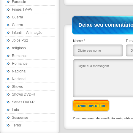
Faroeste
Fimes TV-AVI
Guerra
Deixe seu comentári
Guerra
Infantil – Animação
Jojos PS2
Nome *
E-ma
religioso
Romance
Romance
Nacional
Nacional
Shows
Shows DVD-R
Series DVD-R
ENVIAR COMENTÁRIO
Luta
Suspense
O seu endereço de e-mail não será public
Terror