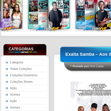
CATEGORIAS
Exalta Samba – Aos 
Categoria
Postado por:
Arte Capas
Todas Coleções
Coleções Desenhos
Coleções Shows
Ação
Animes
Ação
Animes