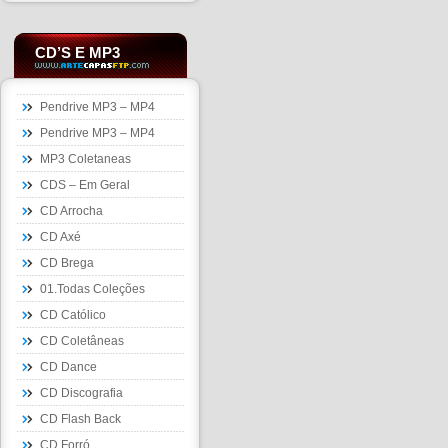
CD’S E MP3
Pendrive MP3 – MP4
Pendrive MP3 – MP4
MP3 Coletaneas
CDS – Em Geral
CD Arrocha
CD Axé
CD Brega
01.Todas Coleções
CD Católico
CD Coletâneas
CD Dance
CD Discografia
CD Flash Back
CD Forró