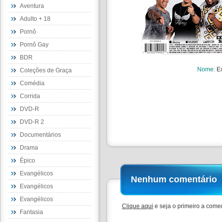
Aventura
Adulto + 18
Pornô
Pornô Gay
BDR
Nome
:
E
Coleções de Graça
Comédia
Corrida
DVD-R
DVD-R 2
Documentários
Drama
Épico
Evangélicos
Nenhum comentário
Evangélicos
Evangélicos
Clique aqui
e seja o primeiro a comen
Fantasia