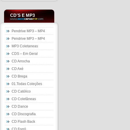
CD’S E MP3
Pendrive MP3 – MP4
Pendrive MP3 – MP4
MP3 Coletaneas
CDS – Em Geral
CD Arrocha
CD Axé
CD Brega
01.Todas Coleções
CD Católico
CD Coletâneas
CD Dance
CD Discografia
CD Flash Back
CD Forró