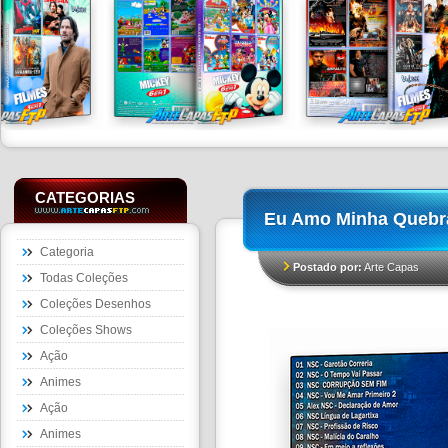
CATEGORIAS
Eu Amo Minha Quebr
Categoria
Postado por:
Arte Capas
Todas Coleções
Coleções Desenhos
Coleções Shows
Ação
Animes
Ação
Animes