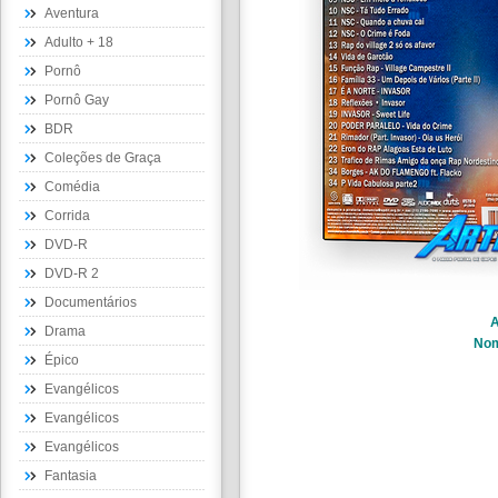
Aventura
Adulto + 18
Pornô
Pornô Gay
BDR
Coleções de Graça
Comédia
Corrida
DVD-R
DVD-R 2
Documentários
A
Drama
No
Épico
Evangélicos
Evangélicos
Evangélicos
Fantasia