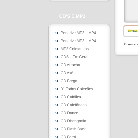
CD’S E MP3
ENVIAR
Pendrive MP3 – MP4
Pendrive MP3 – MP4
O seu end
MP3 Coletaneas
CDS – Em Geral
CD Arrocha
CD Axé
CD Brega
01.Todas Coleções
CD Católico
CD Coletâneas
CD Dance
CD Discografia
CD Flash Back
CD Forró