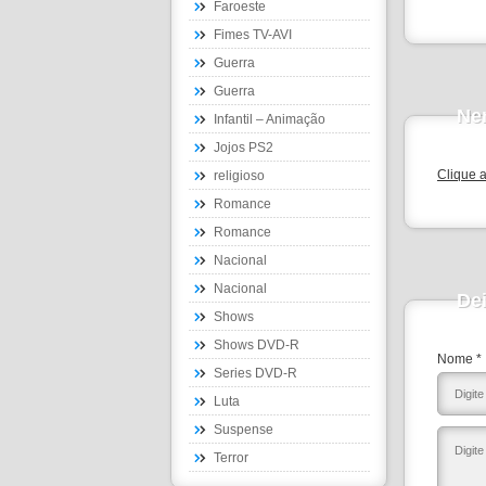
Faroeste
Fimes TV-AVI
Guerra
Guerra
Ne
Infantil – Animação
Jojos PS2
Clique 
religioso
Romance
Romance
Nacional
Nacional
De
Shows
Shows DVD-R
Nome *
Series DVD-R
Luta
Suspense
Terror