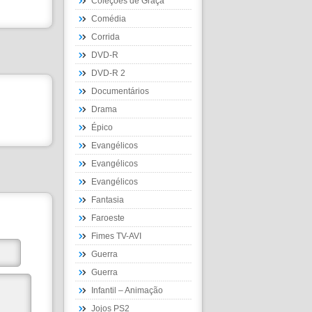
Coleções de Graça
Comédia
Corrida
DVD-R
DVD-R 2
Documentários
Drama
Épico
Evangélicos
Evangélicos
Evangélicos
Fantasia
Faroeste
Fimes TV-AVI
Guerra
Guerra
Infantil – Animação
Jojos PS2