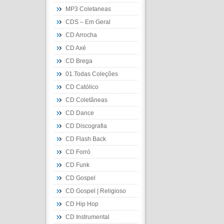
MP3 Coletaneas
CDS – Em Geral
CD Arrocha
CD Axé
CD Brega
01.Todas Coleções
CD Católico
CD Coletâneas
CD Dance
CD Discografia
CD Flash Back
CD Forró
CD Funk
CD Gospel
CD Gospel | Religioso
CD Hip Hop
CD Instrumental