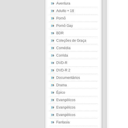
Aventura
Adulto + 18
Pornô
Pornô Gay
BDR
Coleções de Graça
Comédia
Corrida
DVD-R
DVD-R 2
Documentários
Drama
Épico
Evangélicos
Evangélicos
Evangélicos
Fantasia