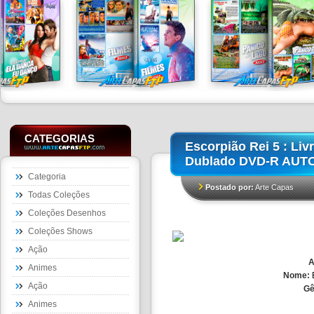
CATEGORIAS
Escorpião Rei 5 : Li
Dublado DVD-R AU
Categoria
Postado por:
Arte Capas
Todas Coleções
Coleções Desenhos
Coleções Shows
Ação
A
Animes
Nome:
Ação
Gê
Animes