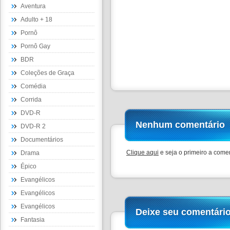
Aventura
Adulto + 18
Pornô
Pornô Gay
BDR
Coleções de Graça
Comédia
Corrida
DVD-R
Nenhum comentário
DVD-R 2
Documentários
Clique aqui
e seja o primeiro a comen
Drama
Épico
Evangélicos
Evangélicos
Evangélicos
Deixe seu comentári
Fantasia