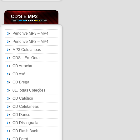
CD’S E MP3
Pendrive MP3 – MP4
Pendrive MP3 – MP4
MP3 Coletaneas
CDS – Em Geral
CD Arrocha
CD Axé
CD Brega
01.Todas Coleções
CD Católico
CD Coletâneas
CD Dance
CD Discografia
CD Flash Back
CD Forró