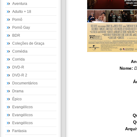
Aventura
Adulto + 18
Pornô
Pornô Gay
BDR
Coleções de Graça
Comédia
Corrida
An
DVD-R
Nome:
D
DVD-R 2
Á
Documentários
Drama
Épico
Evangélicos
Evangélicos
Q
Q
Evangélicos
Arqui
Fantasia