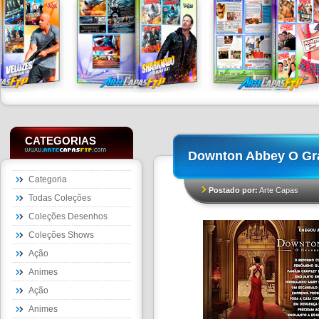
CATEGORIAS
Downton Abbey O Gra
Categoria
Postado por:
Arte Capas
Todas Coleções
Coleções Desenhos
Coleções Shows
Ação
Animes
Ação
Animes