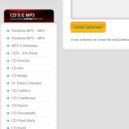
CD’S E MP3
ENVIAR COMENTÁRIO
Pendrive MP3 – MP4
Pendrive MP3 – MP4
O seu endereço de e-mail não será public
MP3 Coletaneas
CDS – Em Geral
CD Arrocha
CD Axé
CD Brega
01.Todas Coleções
CD Católico
CD Coletâneas
CD Dance
CD Discografia
CD Flash Back
CD Forró