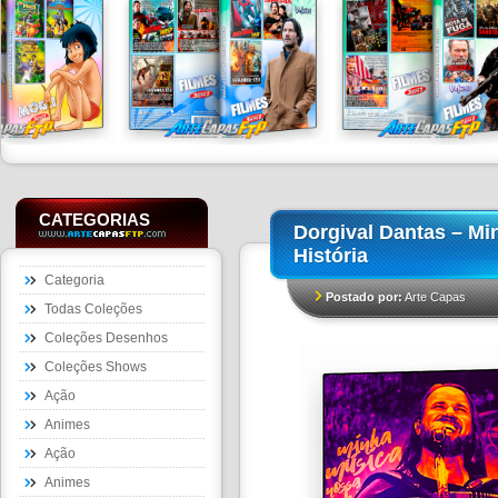
CATEGORIAS
Dorgival Dantas – Mi
História
Categoria
Postado por:
Arte Capas
Todas Coleções
Coleções Desenhos
Coleções Shows
Ação
Animes
Ação
Animes