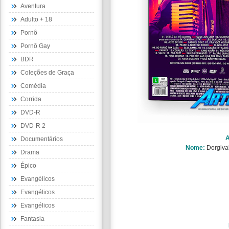
Aventura
Adulto + 18
Pornô
Pornô Gay
BDR
Coleções de Graça
Comédia
Corrida
DVD-R
DVD-R 2
A
Documentários
Nome:
Dorgiva
Drama
Épico
Evangélicos
Evangélicos
Evangélicos
Fantasia