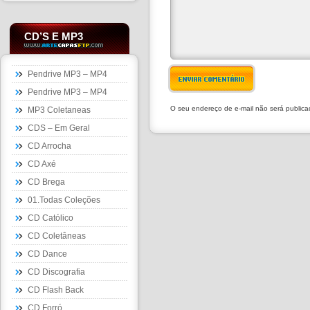
CD’S E MP3
Pendrive MP3 – MP4
ENVIAR COMENTÁRIO
Pendrive MP3 – MP4
O seu endereço de e-mail não será public
MP3 Coletaneas
CDS – Em Geral
CD Arrocha
CD Axé
CD Brega
01.Todas Coleções
CD Católico
CD Coletâneas
CD Dance
CD Discografia
CD Flash Back
CD Forró