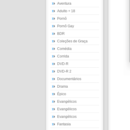
Aventura
Adulto + 18
Pornô
Pornô Gay
BDR
Coleções de Graça
Comédia
Corrida
DVD-R
DVD-R 2
Documentários
Drama
Épico
Evangélicos
Evangélicos
Evangélicos
Fantasia