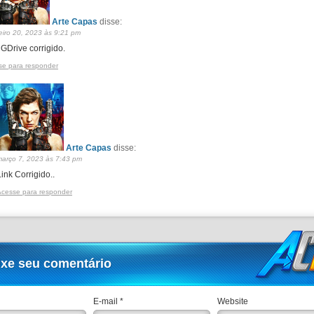
Arte Capas
disse:
eiro 20, 2023 às 9:21 pm
 GDrive corrigido.
se para responder
Arte Capas
disse:
março 7, 2023 às 7:43 pm
Link Corrigido..
Acesse para responder
ixe seu comentário
E-mail *
Website