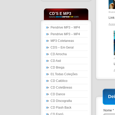
fever
CD’S E MP3
Link
Aces
Pendrive MP3 – MP4
Pendrive MP3 – MP4
MP3 Coletaneas
CDS – Em Geral
CD Arrocha
CD Axé
CD Brega
01.Todas Coleções
CD Católico
CD Coletâneas
CD Dance
De
CD Discografia
CD Flash Back
Nome *
CD Forró