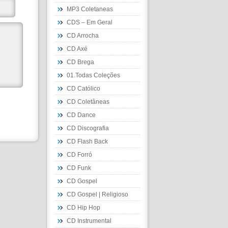
MP3 Coletaneas
CDS – Em Geral
CD Arrocha
CD Axé
CD Brega
01.Todas Coleções
CD Católico
CD Coletâneas
CD Dance
CD Discografia
CD Flash Back
CD Forró
CD Funk
CD Gospel
CD Gospel | Religioso
CD Hip Hop
CD Instrumental