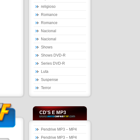
religioso
Romance
Romance
Nacional
Nacional
Shows
Shows DVD-R
Series DVD-R
Luta
Suspense
Terror
CD’S E MP3
Pendrive MP3 – MP4
Pendrive MP3 – MP4