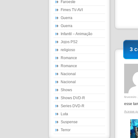
Faroeste
Fimes TV-AVI
Guerra
Guerra
Infantil – Animação
Jojos PS2
3 
religioso
Romance
Romance
Nacional
Nacional
Shows
fevereiro
Shows DVD-R
esse ta
Series DVD-R
Acesse p
Luta
Suspense
Terror