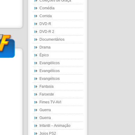
Coleções de Graça
Comédia
Corrida
DVD-R
DVD-R 2
Documentários
Drama
Épico
Evangélicos
Evangélicos
Evangélicos
Fantasia
Faroeste
Fimes TV-AVI
Guerra
Guerra
Infantil – Animação
Jojos PS2