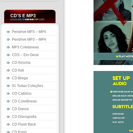
CD’S E MP3
Pendrive MP3 – MP4
Pendrive MP3 – MP4
MP3 Coletaneas
CDS – Em Geral
CD Arrocha
CD Axé
CD Brega
01.Todas Coleções
CD Católico
CD Coletâneas
CD Dance
CD Discografia
CD Flash Back
CD Forró