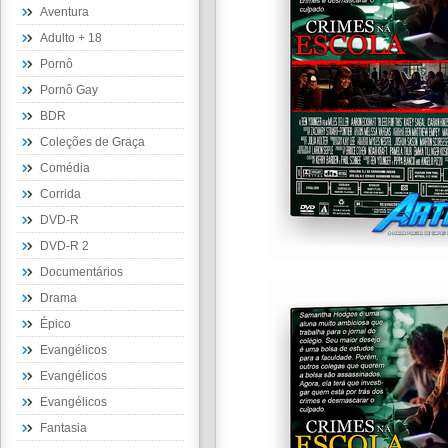
Aventura
Adulto + 18
Pornô
Pornô Gay
BDR
Coleções de Graça
Comédia
Corrida
DVD-R
DVD-R 2
Documentários
Drama
Épico
Evangélicos
Evangélicos
Evangélicos
Fantasia