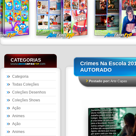
CATEGORIAS
Crimes Na Escola 20
AUTORADO
Categoria
Postado por:
Arte Capas
Todas Coleções
Coleções Desenhos
Coleções Shows
Ação
Animes
Ação
Animes