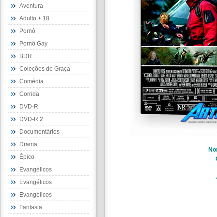
Aventura
Adulto + 18
Pornô
Pornô Gay
BDR
Coleções de Graça
Comédia
Corrida
DVD-R
DVD-R 2
Documentários
Drama
No
Épico
Evangélicos
Evangélicos
Evangélicos
Fantasia