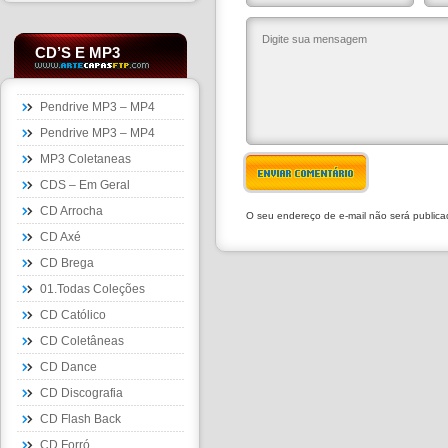
CD’S E MP3
Pendrive MP3 – MP4
Pendrive MP3 – MP4
MP3 Coletaneas
ENVIAR COMENTÁRIO
CDS – Em Geral
CD Arrocha
O seu endereço de e-mail não será public
CD Axé
CD Brega
01.Todas Coleções
CD Católico
CD Coletâneas
CD Dance
CD Discografia
CD Flash Back
CD Forró