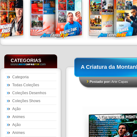
CATEGORIAS
A Criatura da Montan
Categoria
Postado por:
Arte Capas
Todas Coleções
Coleções Desenhos
Coleções Shows
Ação
Animes
Ação
Animes