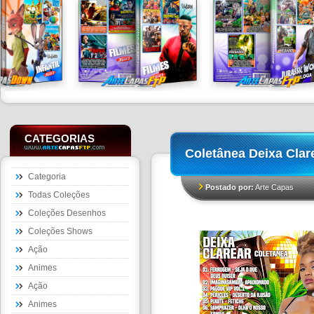
CATEGORIAS
Coletânea Deixa Clar
Categoria
Postado por:
Arte Capas
Todas Coleções
Coleções Desenhos
Coleções Shows
Ação
Animes
Ação
Animes