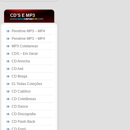
CD’S E MP3
Pendrive MP3 – MP4
Pendrive MP3 – MP4
MP3 Coletaneas
CDS – Em Geral
CD Arrocha
CD Axé
CD Brega
01.Todas Coleções
CD Católico
CD Coletâneas
CD Dance
CD Discografia
CD Flash Back
CD Forró