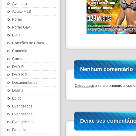
Aventura
Adulto + 18
Pornô
Pornô Gay
BDR
Coleções de Graça
Comédia
Corrida
DVD-R
Nenhum comentário
DVD-R 2
Documentários
Clique aqui
e seja o primeiro a comen
Drama
Épico
Evangélicos
Evangélicos
Deixe seu comentári
Evangélicos
Fantasia