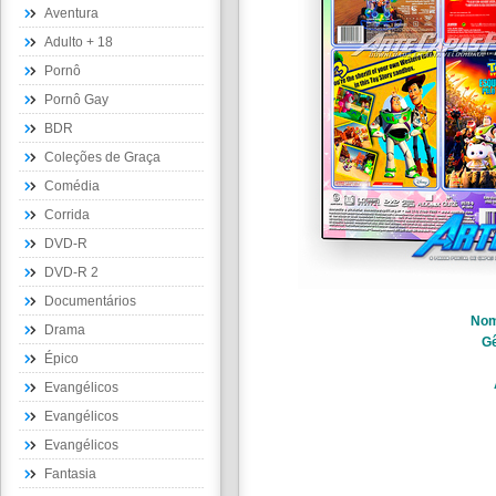
Aventura
Adulto + 18
Pornô
Pornô Gay
BDR
Coleções de Graça
Comédia
Corrida
DVD-R
DVD-R 2
Documentários
No
Drama
G
Épico
Evangélicos
Evangélicos
Evangélicos
Fantasia