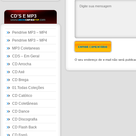
CD’S E MP3
Pendrive MP3 – MP4
Pendrive MP3 – MP4
ENVIAR COMENTÁRIO
MP3 Coletaneas
CDS – Em Geral
O seu endereço de e-mail não será public
CD Arrocha
CD Axé
CD Brega
01.Todas Coleções
CD Católico
CD Coletâneas
CD Dance
CD Discografia
CD Flash Back
CD Forró