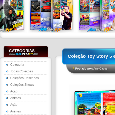
CATEGORIAS
Coleção Toy Story 5 
Categoria
Postado por:
Arte Capas
Todas Coleções
Coleções Desenhos
Coleções Shows
Ação
Animes
Ação
Animes