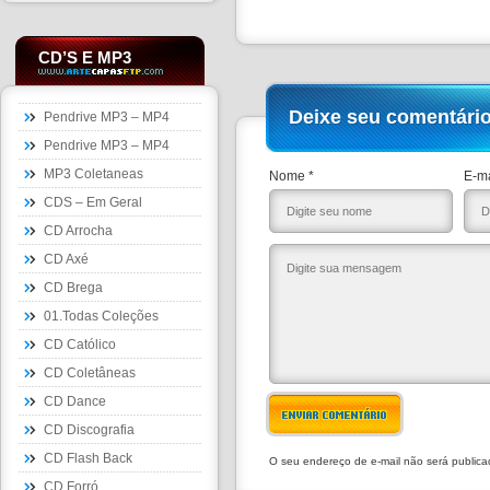
CD’S E MP3
Deixe seu comentári
Pendrive MP3 – MP4
Pendrive MP3 – MP4
MP3 Coletaneas
Nome *
E-ma
CDS – Em Geral
CD Arrocha
CD Axé
CD Brega
01.Todas Coleções
CD Católico
CD Coletâneas
CD Dance
ENVIAR COMENTÁRIO
CD Discografia
CD Flash Back
O seu endereço de e-mail não será public
CD Forró