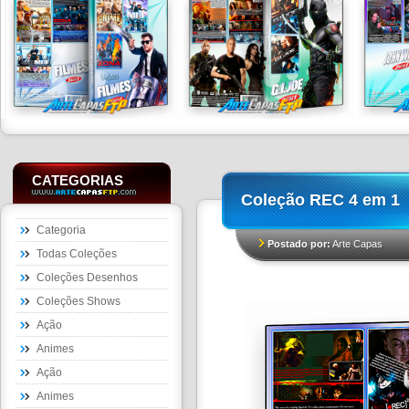
CATEGORIAS
Coleção REC 4 em 1
Categoria
Postado por:
Arte Capas
Todas Coleções
Coleções Desenhos
Coleções Shows
Ação
Animes
Ação
Animes