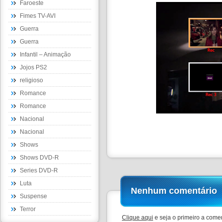
Faroeste
Fimes TV-AVI
Guerra
Guerra
Infantil – Animação
Jojos PS2
religioso
Romance
Romance
Nacional
Nacional
Shows
Shows DVD-R
Series DVD-R
Luta
Nenhum comentário
Suspense
Terror
Clique aqui
e seja o primeiro a comen