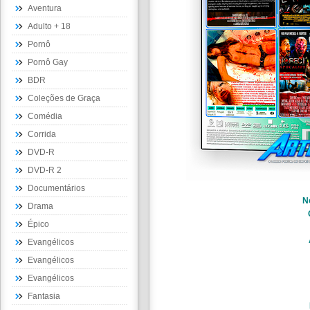
Aventura
Adulto + 18
Pornô
Pornô Gay
BDR
Coleções de Graça
Comédia
Corrida
DVD-R
DVD-R 2
Documentários
N
Drama
Épico
Evangélicos
Evangélicos
Evangélicos
Fantasia