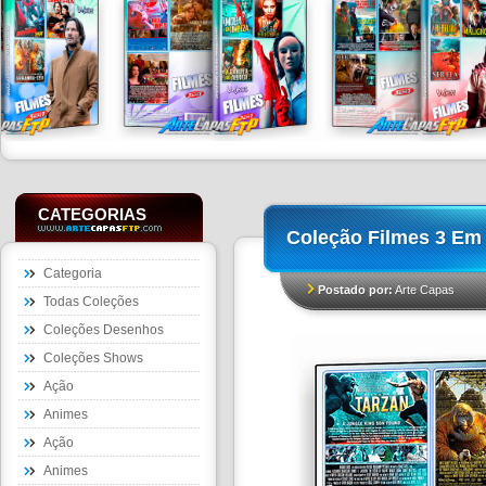
CATEGORIAS
Coleção Filmes 3 Em 
Categoria
Postado por:
Arte Capas
Todas Coleções
Coleções Desenhos
Coleções Shows
Ação
Animes
Ação
Animes