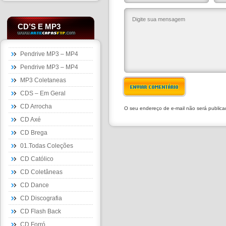
CD’S E MP3
Pendrive MP3 – MP4
Pendrive MP3 – MP4
MP3 Coletaneas
ENVIAR COMENTÁRIO
CDS – Em Geral
CD Arrocha
O seu endereço de e-mail não será public
CD Axé
CD Brega
01.Todas Coleções
CD Católico
CD Coletâneas
CD Dance
CD Discografia
CD Flash Back
CD Forró