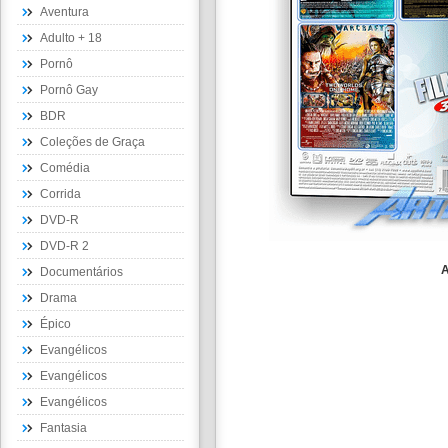
Aventura
Adulto + 18
Pornô
Pornô Gay
BDR
Coleções de Graça
Comédia
Corrida
DVD-R
DVD-R 2
A
Documentários
Drama
Épico
Evangélicos
Evangélicos
Evangélicos
Fantasia