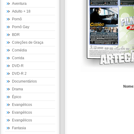
Aventura
Adulto + 18
Pornô
Pornô Gay
BDR
Coleções de Graça
Comédia
Corrida
DVD-R
DVD-R 2
Documentários
Nome
Drama
Épico
Evangélicos
Evangélicos
Evangélicos
Fantasia