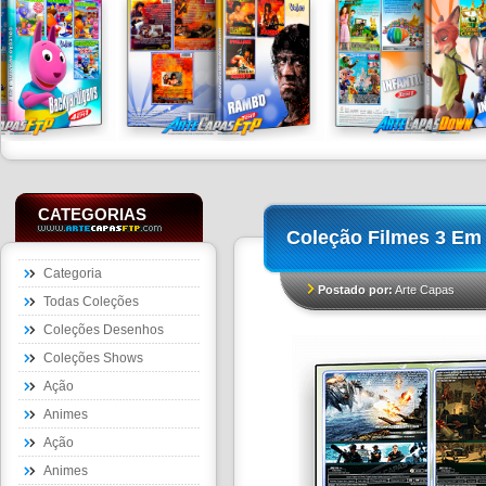
CATEGORIAS
Coleção Filmes 3 Em 
Categoria
Postado por:
Arte Capas
Todas Coleções
Coleções Desenhos
Coleções Shows
Ação
Animes
Ação
Animes