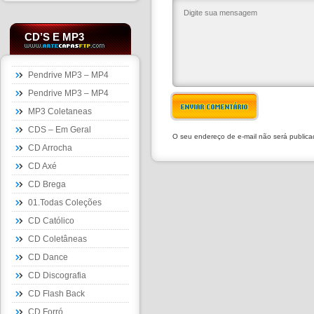
CD’S E MP3
Pendrive MP3 – MP4
Pendrive MP3 – MP4
ENVIAR COMENTÁRIO
MP3 Coletaneas
CDS – Em Geral
O seu endereço de e-mail não será public
CD Arrocha
CD Axé
CD Brega
01.Todas Coleções
CD Católico
CD Coletâneas
CD Dance
CD Discografia
CD Flash Back
CD Forró