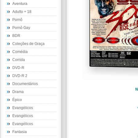
Aventura
Adulto + 18
Pornô
Pornô Gay
BDR
Coleções de Graça
Comédia
Corrida
DVD-R
DVD-R 2
Documentários
N
Drama
Épico
Evangélicos
Evangélicos
Evangélicos
Fantasia