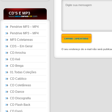
CD’S E MP3
Pendrive MP3 – MP4
Pendrive MP3 – MP4
ENVIAR COMENTÁRIO
MP3 Coletaneas
CDS – Em Geral
O seu endereço de e-mail não será public
CD Arrocha
CD Axé
CD Brega
01.Todas Coleções
CD Católico
CD Coletâneas
CD Dance
CD Discografia
CD Flash Back
CD Forró