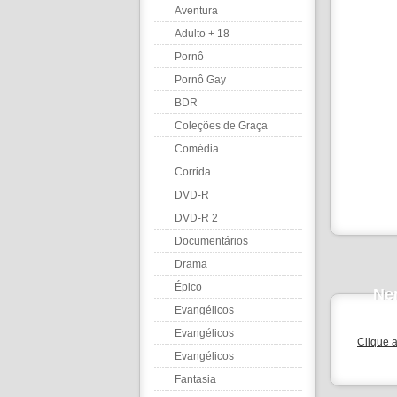
Aventura
Adulto + 18
Pornô
Pornô Gay
BDR
Coleções de Graça
Comédia
Corrida
DVD-R
DVD-R 2
Documentários
Drama
Épico
Ne
Evangélicos
Evangélicos
Clique 
Evangélicos
Fantasia