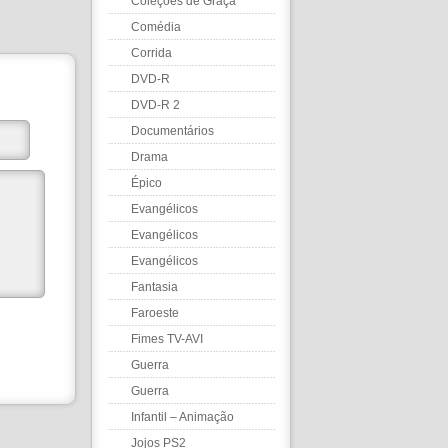
Coleções de Graça
Comédia
Corrida
DVD-R
DVD-R 2
Documentários
Drama
Épico
Evangélicos
Evangélicos
Evangélicos
Fantasia
Faroeste
Fimes TV-AVI
Guerra
Guerra
Infantil – Animação
Jojos PS2