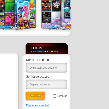
LOGIN
Nome de usuário
0
Senha de acesso
Lembrar
Esqueceu a senha?