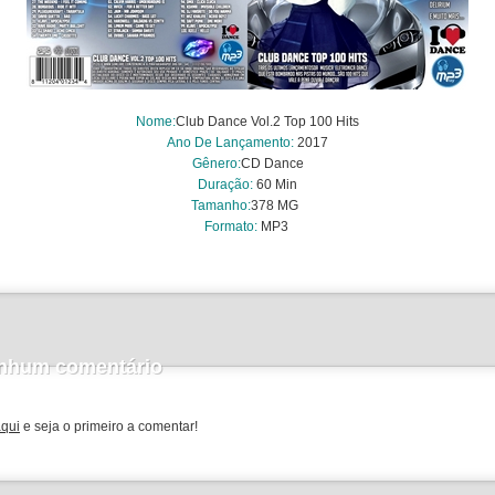
Nome
:
Club Dance Vol.2 Top 100 Hits
Ano De Lançamento:
2017
Gênero:
CD Dance
Duração:
60 Min
Tamanho:
378
MG
Formato:
MP3
nhum comentário
aqui
e seja o primeiro a comentar!