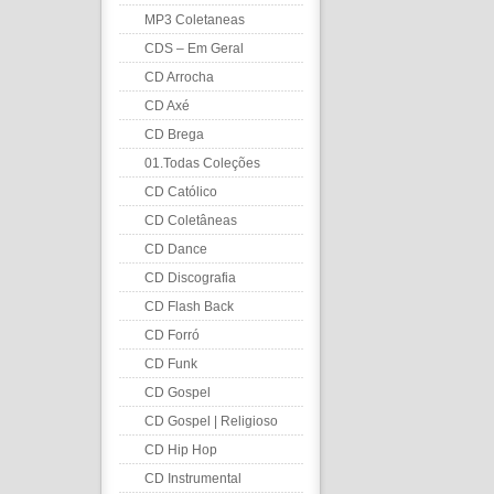
MP3 Coletaneas
CDS – Em Geral
CD Arrocha
CD Axé
CD Brega
01.Todas Coleções
CD Católico
CD Coletâneas
CD Dance
CD Discografia
CD Flash Back
CD Forró
CD Funk
CD Gospel
CD Gospel | Religioso
CD Hip Hop
CD Instrumental