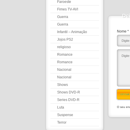
Faroeste
Fimes TV-AVI
De
Guerra
Guerra
Nome *
Infantil – Animação
Jojos PS2
religioso
Romance
Romance
Nacional
Nacional
Shows
Shows DVD-R
ENVIAR
Series DVD-R
Luta
O seu end
Suspense
Terror