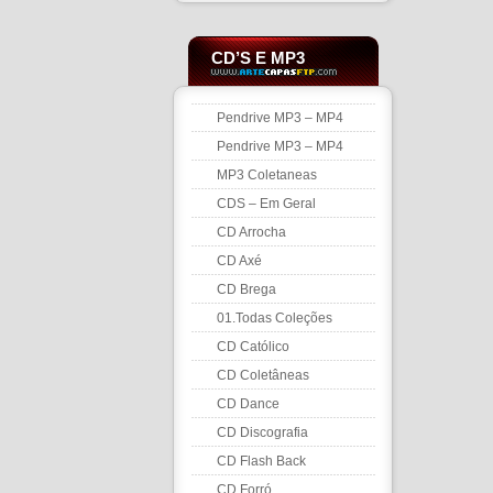
CD’S E MP3
Pendrive MP3 – MP4
Pendrive MP3 – MP4
MP3 Coletaneas
CDS – Em Geral
CD Arrocha
CD Axé
CD Brega
01.Todas Coleções
CD Católico
CD Coletâneas
CD Dance
CD Discografia
CD Flash Back
CD Forró