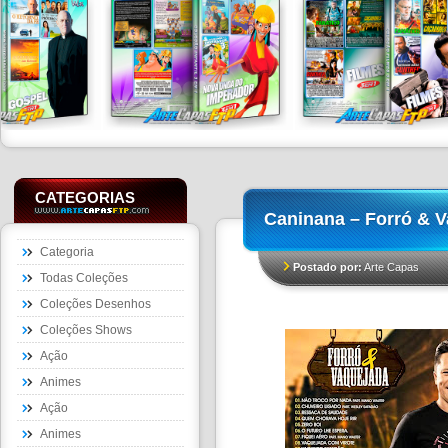
CATEGORIAS
Caninana – Forró & 
Categoria
Postado por:
Arte Capas
Todas Coleções
Coleções Desenhos
Coleções Shows
Ação
Animes
Ação
Animes