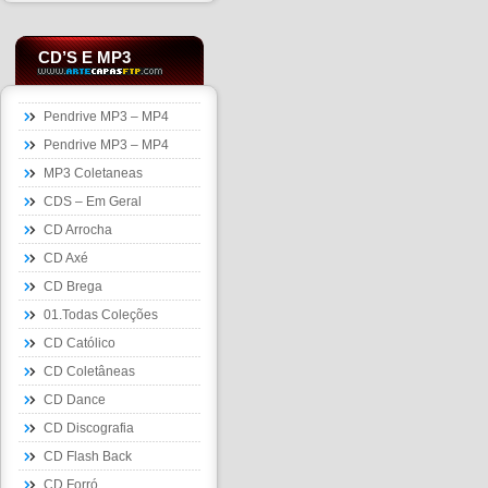
CD’S E MP3
Pendrive MP3 – MP4
Pendrive MP3 – MP4
MP3 Coletaneas
CDS – Em Geral
CD Arrocha
CD Axé
CD Brega
01.Todas Coleções
CD Católico
CD Coletâneas
CD Dance
CD Discografia
CD Flash Back
CD Forró