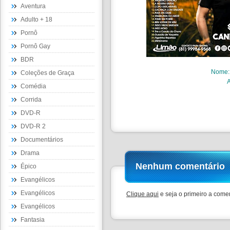
Aventura
Adulto + 18
Pornô
Pornô Gay
BDR
Nome
Coleções de Graça
Comédia
Corrida
DVD-R
DVD-R 2
Documentários
Drama
Nenhum comentário
Épico
Evangélicos
Evangélicos
Clique aqui
e seja o primeiro a comen
Evangélicos
Fantasia