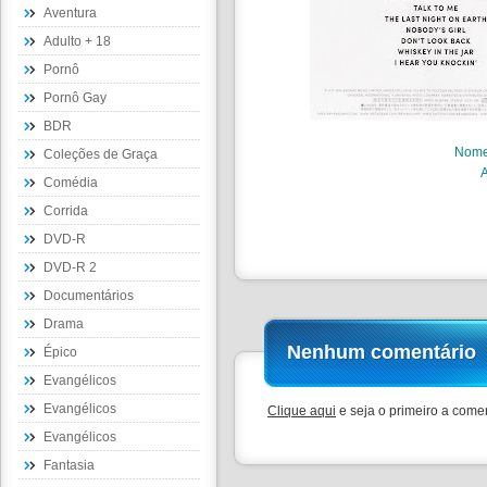
Aventura
Adulto + 18
Pornô
Pornô Gay
BDR
Nom
Coleções de Graça
Comédia
Corrida
DVD-R
DVD-R 2
Documentários
Drama
Nenhum comentário
Épico
Evangélicos
Evangélicos
Clique aqui
e seja o primeiro a comen
Evangélicos
Fantasia