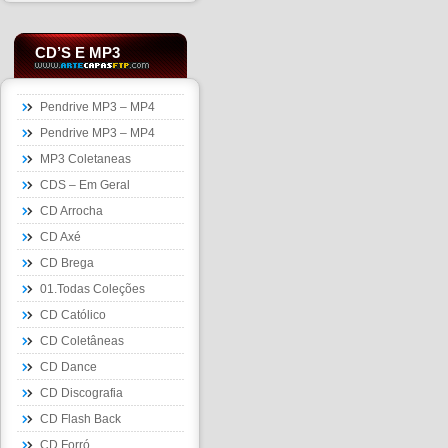
CD’S E MP3
Pendrive MP3 – MP4
Pendrive MP3 – MP4
MP3 Coletaneas
CDS – Em Geral
CD Arrocha
CD Axé
CD Brega
01.Todas Coleções
CD Católico
CD Coletâneas
CD Dance
CD Discografia
CD Flash Back
CD Forró