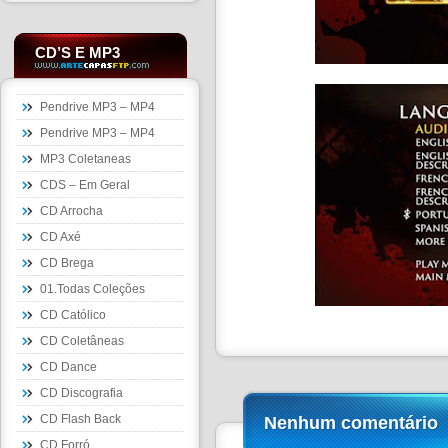
CD’S E MP3
Pendrive MP3 – MP4
Pendrive MP3 – MP4
MP3 Coletaneas
CDS – Em Geral
CD Arrocha
CD Axé
CD Brega
01.Todas Coleções
CD Católico
CD Coletâneas
CD Dance
CD Discografia
CD Flash Back
Nenhum comentário
CD Forró