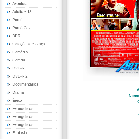
Aventura
Adulto + 18
Pornô
Pornô Gay
BDR
Coleções de Graça
Comédia
Corrida
DVD-R
DVD-R 2
Documentários
A
Drama
Nome
Épico
Evangélicos
Evangélicos
Evangélicos
Fantasia