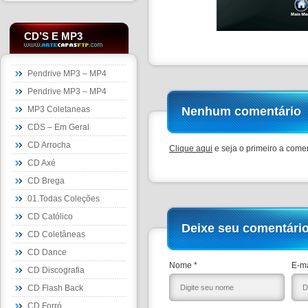
CD’S E MP3
Pendrive MP3 – MP4
Pendrive MP3 – MP4
MP3 Coletaneas
Nenhum comentário
CDS – Em Geral
CD Arrocha
Clique aqui
e seja o primeiro a comen
CD Axé
CD Brega
01.Todas Coleções
CD Católico
Deixe seu comentári
CD Coletâneas
CD Dance
Nome *
E-ma
CD Discografia
CD Flash Back
CD Forró