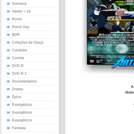
Aventura
Adulto + 18
Pornô
Pornô Gay
BDR
Coleções de Graça
Comédia
Corrida
DVD-R
DVD-R 2
Documentários
A
Drama
Nom
Épico
Evangélicos
Evangélicos
Evangélicos
Fantasia