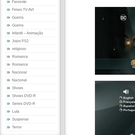
Faroeste
Fimes TV-AVI
Guerra
Guerra
Infantil – Animação
Jojos PS2
religioso
Romance
Romance
Nacional
Nacional
Shows
Shows DVD-R
Series DVD-R
Luta
Suspense
Terror