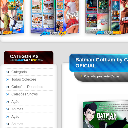
CATEGORIAS
Batman Gotham by Ga
OFICIAL
Categoria
Postado por:
Arte Capas
Todas Coleções
Coleções Desenhos
Coleções Shows
Ação
Animes
Ação
Animes