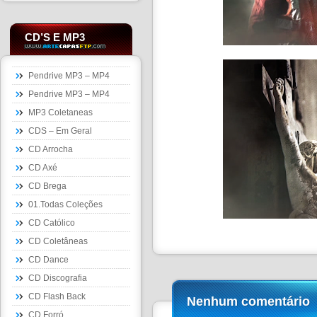
CD’S E MP3
Pendrive MP3 – MP4
Pendrive MP3 – MP4
MP3 Coletaneas
CDS – Em Geral
CD Arrocha
CD Axé
CD Brega
01.Todas Coleções
CD Católico
CD Coletâneas
CD Dance
CD Discografia
CD Flash Back
Nenhum comentário
CD Forró