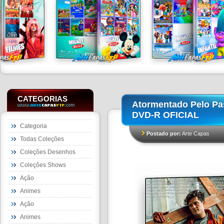
CATEGORIAS
Atormentado Pelo Pa
DVD-R OFICIAL
Categoria
Postado por:
Arte Capas
Todas Coleções
Coleções Desenhos
Coleções Shows
Ação
Animes
Ação
Animes