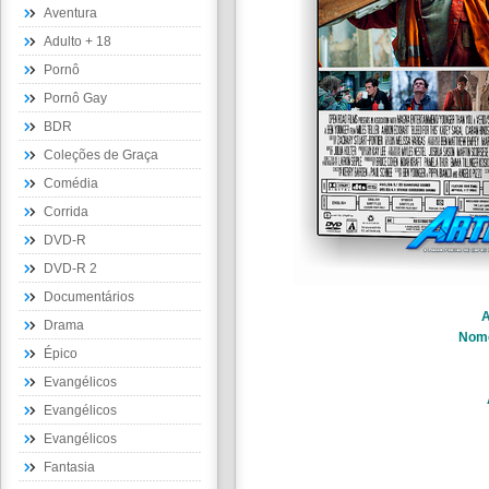
Aventura
Adulto + 18
Pornô
Pornô Gay
BDR
Coleções de Graça
Comédia
Corrida
DVD-R
DVD-R 2
Documentários
A
Drama
Nom
Épico
Evangélicos
Evangélicos
Evangélicos
Fantasia