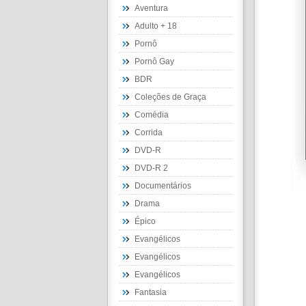
Aventura
Adulto + 18
Pornô
Pornô Gay
BDR
Coleções de Graça
Comédia
Corrida
DVD-R
DVD-R 2
Documentários
Drama
Épico
Evangélicos
Evangélicos
Evangélicos
Fantasia