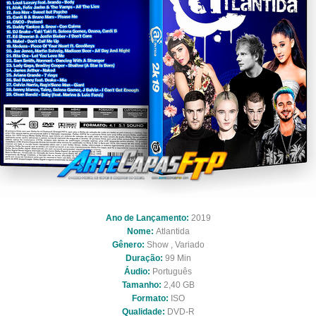
Ano de Lançamento:
2019
Nome:
Atlantida
Gênero:
Show , Variado
Duração:
99 Min
Áudio:
Português
Tamanho:
2,40 GB
Formato:
ISO
Qualidade:
DVD-R