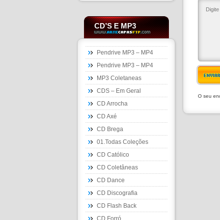
CD’S E MP3
Pendrive MP3 – MP4
Pendrive MP3 – MP4
ENVIA
MP3 Coletaneas
CDS – Em Geral
O seu end
CD Arrocha
CD Axé
CD Brega
01.Todas Coleções
CD Católico
CD Coletâneas
CD Dance
CD Discografia
CD Flash Back
CD Forró