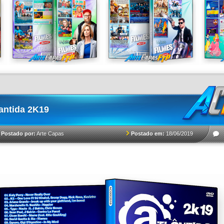
antida 2K19
Postado em:
18/06/2019
Postado por:
Arte Capas