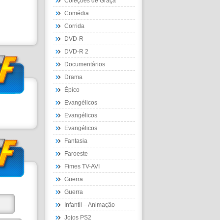
Coleções de Graça
Comédia
Corrida
DVD-R
DVD-R 2
Documentários
Drama
Épico
Evangélicos
Evangélicos
Evangélicos
Fantasia
Faroeste
Fimes TV-AVI
Guerra
Guerra
Infantil – Animação
Jojos PS2