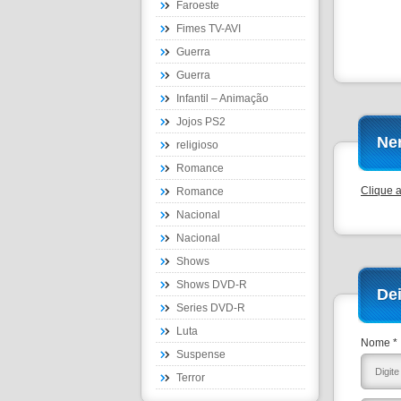
Faroeste
Fimes TV-AVI
Guerra
Guerra
Infantil – Animação
Jojos PS2
Ne
religioso
Romance
Clique 
Romance
Nacional
Nacional
Shows
Shows DVD-R
De
Series DVD-R
Luta
Nome *
Suspense
Terror