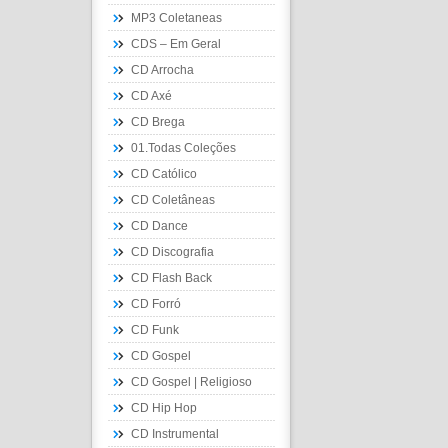
MP3 Coletaneas
CDS – Em Geral
CD Arrocha
CD Axé
CD Brega
01.Todas Coleções
CD Católico
CD Coletâneas
CD Dance
CD Discografia
CD Flash Back
CD Forró
CD Funk
CD Gospel
CD Gospel | Religioso
CD Hip Hop
CD Instrumental