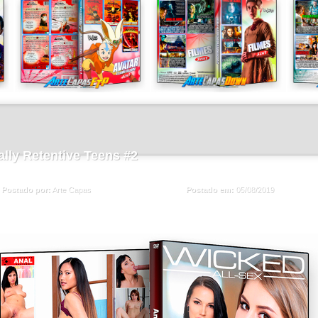
lly Retentive Teens #2
Postado em:
05/08/2019
Postado por:
Arte Capas