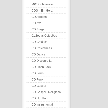
MP3 Coletaneas
CDS – Em Geral
CD Arrocha
CD Axé
CD Brega
01.Todas Coleções
CD Católico
CD Coletâneas
CD Dance
CD Discografia
CD Flash Back
CD Forró
CD Funk
CD Gospel
CD Gospel | Religioso
CD Hip Hop
CD Instrumental