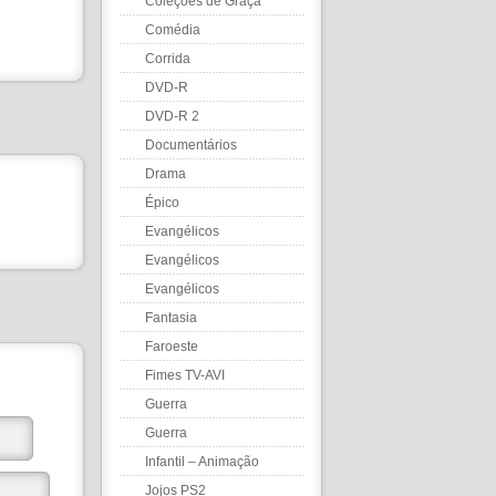
Coleções de Graça
Comédia
Corrida
DVD-R
DVD-R 2
Documentários
Drama
Épico
Evangélicos
Evangélicos
Evangélicos
Fantasia
Faroeste
Fimes TV-AVI
Guerra
Guerra
Infantil – Animação
Jojos PS2