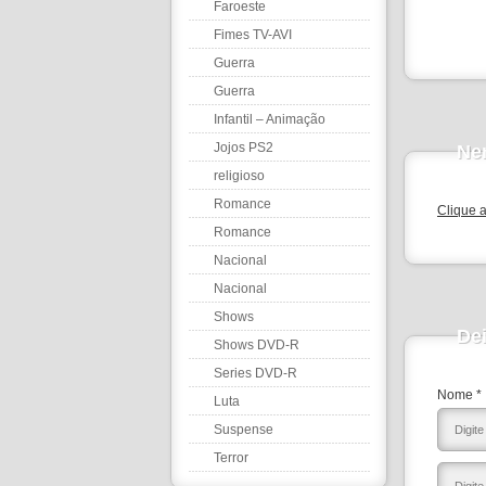
Faroeste
Fimes TV-AVI
Guerra
Guerra
Infantil – Animação
Jojos PS2
Ne
religioso
Romance
Clique 
Romance
Nacional
Nacional
Shows
De
Shows DVD-R
Series DVD-R
Nome *
Luta
Suspense
Terror