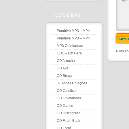
CD’S E MP3
Pendrive MP3 – MP4
Pendrive MP3 – MP4
ENVIA
MP3 Coletaneas
O seu end
CDS – Em Geral
CD Arrocha
CD Axé
CD Brega
01.Todas Coleções
CD Católico
CD Coletâneas
CD Dance
CD Discografia
CD Flash Back
CD Forró