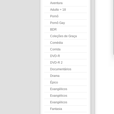
Aventura
Adulto + 18
Pornô
Pornô Gay
BDR
Coleções de Graça
Comédia
Corrida
DVD-R
DVD-R 2
Documentários
Drama
Épico
Evangélicos
Evangélicos
Evangélicos
Fantasia