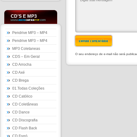
CD’S E MP3
Pendrive MP3 – MP4
Pendrive MP3 – MP4
ENVIAR COMENTÁRIO
MP3 Coletaneas
O seu endereço de e-mail não será public
CDS – Em Geral
CD Arrocha
CD Axé
CD Brega
01.Todas Coleções
CD Católico
CD Coletâneas
CD Dance
CD Discografia
CD Flash Back
CD Forró