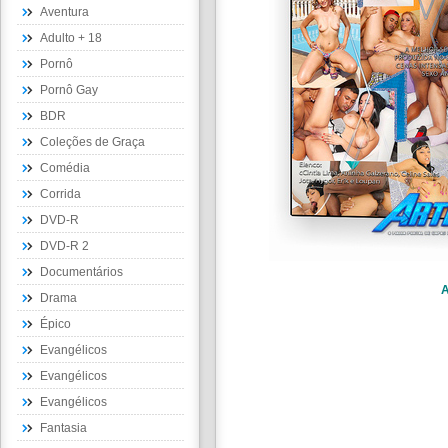
Aventura
Adulto + 18
Pornô
Pornô Gay
BDR
Coleções de Graça
Comédia
Corrida
DVD-R
DVD-R 2
Documentários
A
Drama
Épico
Evangélicos
Evangélicos
Evangélicos
Fantasia