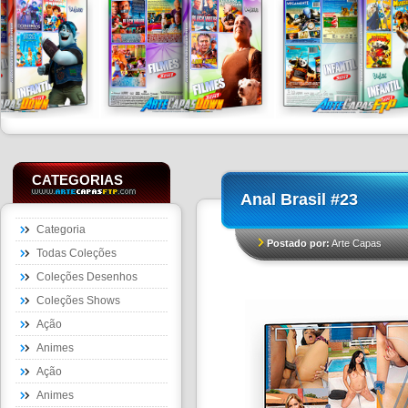
CATEGORIAS
Anal Brasil #23
Categoria
Postado por:
Arte Capas
Todas Coleções
Coleções Desenhos
Coleções Shows
Ação
Animes
Ação
Animes