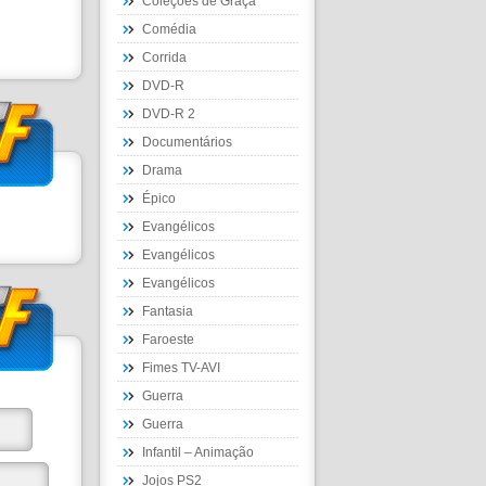
Coleções de Graça
Comédia
Corrida
DVD-R
DVD-R 2
Documentários
Drama
Épico
Evangélicos
Evangélicos
Evangélicos
Fantasia
Faroeste
Fimes TV-AVI
Guerra
Guerra
Infantil – Animação
Jojos PS2