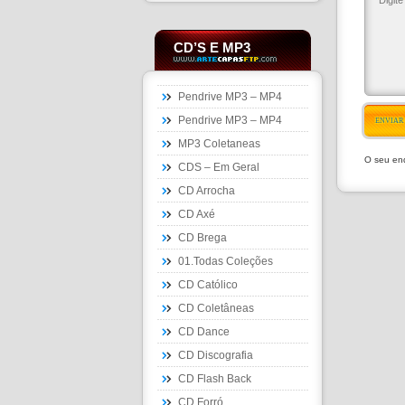
CD’S E MP3
Pendrive MP3 – MP4
Pendrive MP3 – MP4
ENVIAR
MP3 Coletaneas
O seu end
CDS – Em Geral
CD Arrocha
CD Axé
CD Brega
01.Todas Coleções
CD Católico
CD Coletâneas
CD Dance
CD Discografia
CD Flash Back
CD Forró