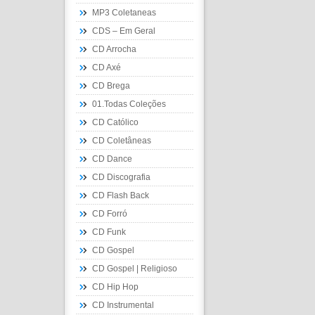
MP3 Coletaneas
CDS – Em Geral
CD Arrocha
CD Axé
CD Brega
01.Todas Coleções
CD Católico
CD Coletâneas
CD Dance
CD Discografia
CD Flash Back
CD Forró
CD Funk
CD Gospel
CD Gospel | Religioso
CD Hip Hop
CD Instrumental