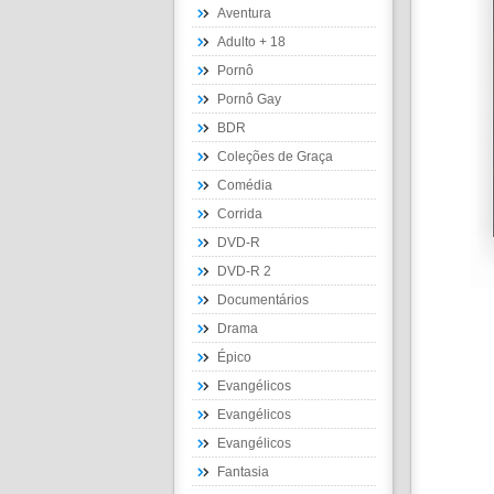
Aventura
Adulto + 18
Pornô
Pornô Gay
BDR
Coleções de Graça
Comédia
Corrida
DVD-R
DVD-R 2
Documentários
Drama
Épico
Evangélicos
Evangélicos
Evangélicos
Fantasia