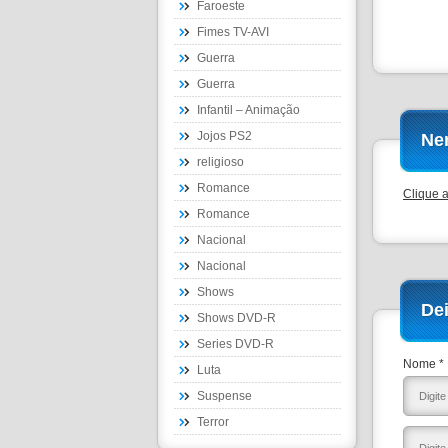
Faroeste
Fimes TV-AVI
Guerra
Guerra
Infantil – Animação
Jojos PS2
Ne
religioso
Romance
Clique 
Romance
Nacional
Nacional
Shows
De
Shows DVD-R
Series DVD-R
Nome *
Luta
Suspense
Terror